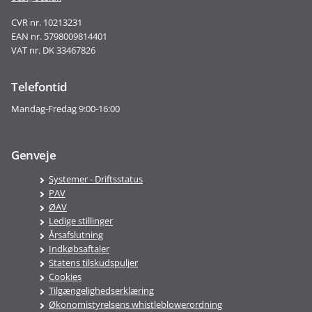
CVR nr. 10213231
EAN nr. 5798009814401
VAT nr. DK 33467826
Telefontid
Mandag-Fredag 9:00-16:00
Genveje
Systemer - Driftsstatus
PAV
ØAV
Ledige stillinger
Årsafslutning
Indkøbsaftaler
Statens tilskudspuljer
Cookies
Tilgængelighedserklæring
Økonomistyrelsens whistleblowerordning