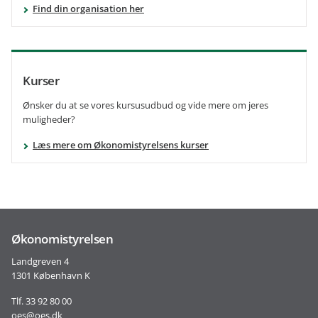
Find din organisation her
Kurser
Ønsker du at se vores kursusudbud og vide mere om jeres
muligheder?
Læs mere om Økonomistyrelsens kurser
Økonomistyrelsen
Landgreven 4
1301 København K
Tlf. 33 92 80 00
oes@oes.dk