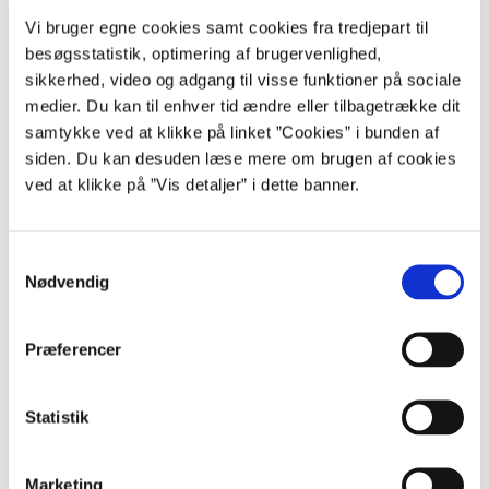
Økonomistyrelsen ønsker at understøtte, at der på hvert
Vi bruger egne cookies samt cookies fra tredjepart til
ministerområde tages aktivt stilling til, hvorvidt mål- og resultatplaner
kan understøtte styringsdialogen med den enkelte institution. I
besøgsstatistik, optimering af brugervenlighed,
staten er der ikke krav om at anvende mål- og resultatplaner eller
sikkerhed, video og adgang til visse funktioner på sociale
lignende, men det kan være ét af flere mulige værktøjer til
medier. Du kan til enhver tid ændre eller tilbagetrække dit
tilrettelæggelse af mål- og resultatstyring af den enkelte institution.
samtykke ved at klikke på linket ”Cookies” i bunden af
Økonomistyrelsen har derfor udarbejdet inspirationsmateriale, som
siden. Du kan desuden læse mere om brugen af cookies
kan anvendes hertil. Du kan klikke på følgende link for at læse
inspirationsmaterialet
Mål- og resultatplaner i staten
.
ved at klikke på ”Vis detaljer” i dette banner.
Inspirationsmaterialet præsenterer, hvordan man kan arbejde med
forskellige måltyper i mål- og resultatplaner. Materialet kan indgå i
S
overvejelserne, når den enkelte institution fastlægger målsætninger.
Nødvendig
a
m
t
Præferencer
Kontakt
y
k
Hvis du vil høre mere om mål- og resultatstyring, er du
k
Statistik
velkommen til at kontakte os på mailadressen:
Styring@oes.dk
e
v
Marketing