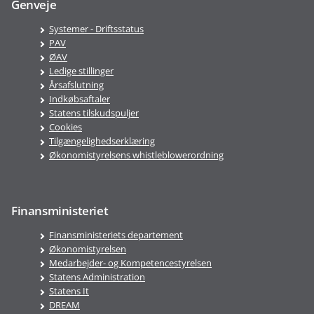
Genveje
Systemer - Driftsstatus
PAV
ØAV
Ledige stillinger
Årsafslutning
Indkøbsaftaler
Statens tilskudspuljer
Cookies
Tilgængelighedserklæring
Økonomistyrelsens whistleblowerordning
Finansministeriet
Finansministeriets departement
Økonomistyrelsen
Medarbejder- og Kompetencestyrelsen
Statens Administration
Statens It
DREAM