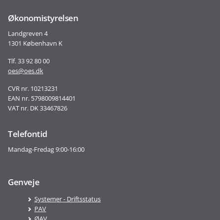
Økonomistyrelsen
Landgreven 4
1301 København K
Tlf. 33 92 80 00
oes@oes.dk
CVR nr. 10213231
EAN nr. 5798009814401
VAT nr. DK 33467826
Telefontid
Mandag-Fredag 9:00-16:00
Genveje
Systemer - Driftsstatus
PAV
ØAV