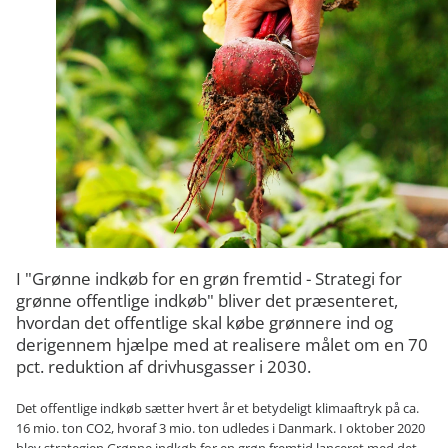
I "Grønne indkøb for en grøn fremtid - Strategi for
grønne offentlige indkøb" bliver det præsenteret,
hvordan det offentlige skal købe grønnere ind og
derigennem hjælpe med at realisere målet om en 70
pct. reduktion af drivhusgasser i 2030.
Det offentlige indkøb sætter hvert år et betydeligt klimaaftryk på ca.
16 mio. ton CO2, hvoraf 3 mio. ton udledes i Danmark. I oktober 2020
blev strategien Grønne indkøb for en grøn fremtid lanceret med det