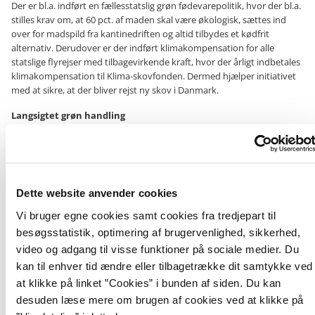
Der er bl.a. indført en fællesstatslig grøn fødevarepolitik, hvor der bl.a.
stilles krav om, at 60 pct. af maden skal være økologisk, sættes ind
over for madspild fra kantinedriften og altid tilbydes et kødfrit
alternativ. Derudover er der indført klimakompensation for alle
statslige flyrejser med tilbagevirkende kraft, hvor der årligt indbetales
klimakompensation til Klima-skovfonden. Dermed hjælper initiativet
med at sikre, at der bliver rejst ny skov i Danmark.
Langsigtet grøn handling
Der er igangsat et arbejde med at lægge en plan for et skift til
emissionsfri biler i stat, kommuner og regioner, så den offentlige
bilflåde i 2030 kan være emissionsfri. Som led i den løbende
implementering af initiativ for emissionsfri biler, er kravet til
Dette website anvender cookies
energiklassen til ministerbilerne blevet hævet til A+++, ligesom der
generelt er sat krav til energibesparelser i staten. Der vil desuden i
Vi bruger egne cookies samt cookies fra tredjepart til
2022 blive fastsat et reduktionsmål for klimaaftrykket af det offentlige
besøgsstatistik, optimering af brugervenlighed, sikkerhed,
indkøb på baggrund af en fremskrivning af klimaaftrykket af det
video og adgang til visse funktioner på sociale medier. Du
offentlige indkøb i 2030. Danmark vil være et af de første lande, der
kan til enhver tid ændre eller tilbagetrække dit samtykke ved
sætter et konkret reduktionsmål for det offentlige indkøb.
at klikke på linket ”Cookies” i bunden af siden. Du kan
Statslige institutioner forpligtes til at hæve kvaliteten af indkøbet med
desuden læse mere om brugen af cookies ved at klikke på
særligt fokus på grønt indkøb gennem et Charter for godt og grønt