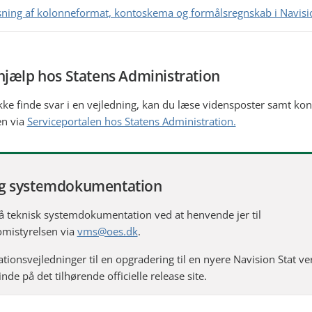
ning af kolonneformat, kontoskema og formålsregnskab i Navisi
hjælp hos Statens Administration
kke finde svar i en vejledning, kan du læse vidensposter samt kon
en via
Serviceportalen hos Statens Administration.
g systemdokumentation
få teknisk systemdokumentation ved at henvende jer til
mistyrelsen via
vms@oes.dk
.
lationsvejledninger til en opgradering til en nyere Navision Stat ve
finde på det tilhørende officielle release site.