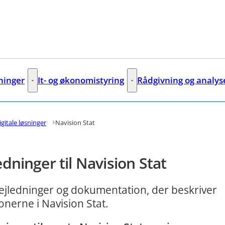
sninger
It- og økonomistyring
Rådgivning og analys
ks
Digitale løsninger - Flere links
It- og økonomistyring - Flere lin
igitale løsninger
Navision Stat
edninger til Navision Stat
ejledninger og dokumentation, der beskriver
onerne i Navision Stat.