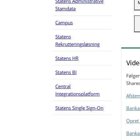
Statens Administrative
D
M
Stamdata
o
S
I
Campus
F
d
d
Statens
v
I
Rekrutteringsløsning
N
I
F
Statens HR
m
Vide
F
Statens BI
Følgen
(
Shared
Central
Integrationsplatform
Afstem
Statens Single Sign-On
Bankaf
Opret 
Bankaf