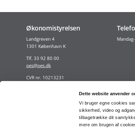
Økonomistyrelsen
Telefo
Landgreven 4
Mandag-
1301 København K
Tlf. 33 92 80 00
oes@oes.dk
CVR nr. 10213231
EAN nr. 5798009814401
VAT nr. DK 33467826
Dette website anvender c
Vi bruger egne cookies samt
sikkerhed, video og adgang 
tilbagetrække dit samtykke
mere om brugen af cookies 