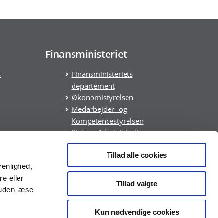
Finansministeriet
s
Finansministeriets
departement
Økonomistyrelsen
Medarbejder- og
Kompetencestyrelsen
Statens Administration
Statens It
DREAM
Tillad alle cookies
venlighed,
ring
re eller
Tillad valgte
suden læse
Kun nødvendige cookies