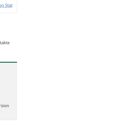
on Stat
takte
rsion