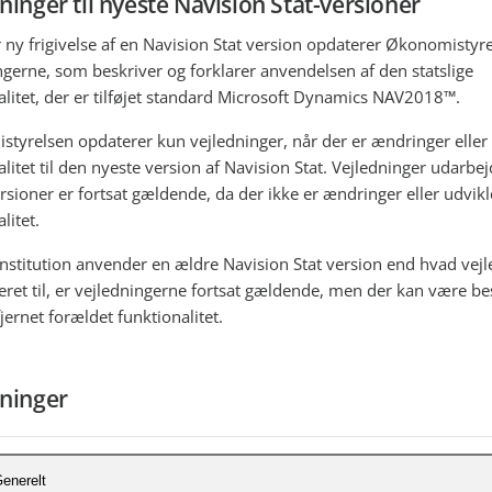
ninger til nyeste Navision Stat-versioner
 ny frigivelse af en Navision Stat version opdaterer Økonomistyr
ngerne, som beskriver og forklarer anvendelsen af den statslige
litet, der er tilføjet standard
Microsoft Dynamics NAV2018
™
.
tyrelsen opdaterer kun vejledninger, når der er ændringer eller
litet til den nyeste version af Navision Stat. Vejledninger udarbejd
rsioner er fortsat gældende, da der ikke er ændringer eller udvikl
litet.
institution anvender en ældre Navision Stat version end hvad vej
eret til, er vejledningerne fortsat gældende, men der kan være be
fjernet forældet funktionalitet.
dninger
enerelt