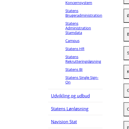
Koncernsystem
Statens
O
Brugeradministration
Ø
Statens
B
Administration
Stamdata
V
B
K
i
Campus
Statens HR
L
B
B
S
Statens
R
S
Rekrutteringsløsning
Statens BI
B
V
O
S
Statens Single Sign-
B
T
On
O
O
G
V
S
Udvikling og udbud
V
V
L
f
f
G
Statens Lønløsning
C
a
(
I
K
Navision Stat
V
V
G
P