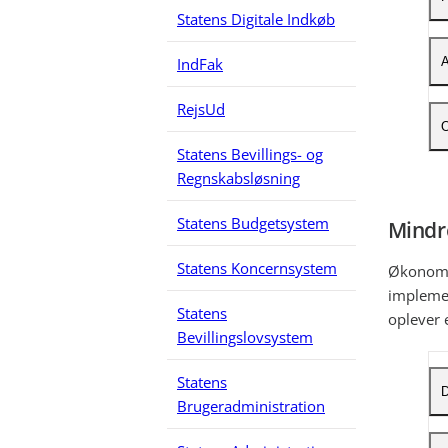
V
K
N
Statens Digitale Indkøb
a
V
P
A
IndFak
A
a
S
RejsUd
B
V
P
O
N
R
Statens Bevillings- og
K
I
Regnskabsløsning
S
D
o
S
Statens Budgetsystem
Mindr
n
S
s
Statens Koncernsystem
Økonomis
C
implemen
Statens
oplever 
Bevillingslovsystem
Statens
D
Brugeradministration