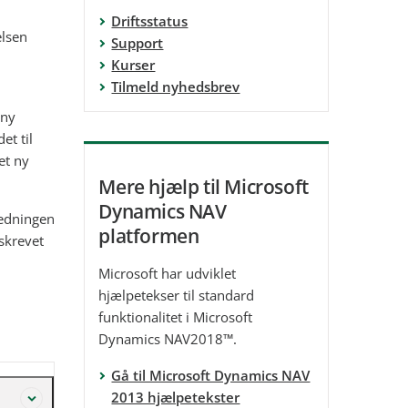
Driftsstatus
elsen
Support
Kurser
Tilmeld nyhedsbrev
 ny
et til
et ny
Mere hjælp til Microsoft
Dynamics NAV
ledningen
platformen
skrevet
Microsoft har udviklet
hjælpetekser til standard
funktionalitet i
Microsoft
Dynamics NAV2018
™.
Gå til Microsoft Dynamics NAV
2013 hjælpetekster