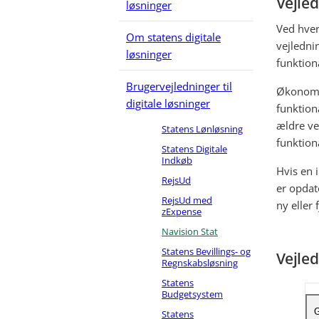
Vejled
løsninger
Ved hver
Om statens digitale
vejledni
løsninger
funktiona
Brugervejledninger til
Økonomis
digitale løsninger
funktiona
ældre ve
Statens Lønløsning
funktiona
Statens Digitale
Indkøb
Hvis en 
RejsUd
er opdat
RejsUd med
ny eller 
zExpense
Navision Stat
Statens Bevillings- og
Vejle
Regnskabsløsning
Statens
Budgetsystem
G
Statens