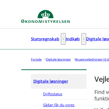
Gå til forsiden
Statsregnskab
Indkøb
Digitale lø
Statsregnskab - Flere links
Indkøb - Flere lin
Forside
Digitale løsninger
Brugervejledninger til d
Vejl
Digitale løsninger
Find v
Driftsstatus
funkti
Sådan får du vores