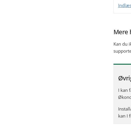
Indlæs
Mere 
Kan du i
support
Øvri
I kan 
Økono
Instal
kan I 