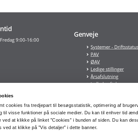
ntid
Genveje
Fredag 9:00-16:00
Systemer - Driftsstatu
PAV
ØAV
Ledige stillinger
Årsafslutning
Indkøbsaftaler
Statens tilskudspuljer
ookies
Cookies
 cookies fra tredjepart til besøgsstatistik, optimering af bruger
Tilgængelighedserklæ
til visse funktioner på sociale medier. Du kan til enhver tid ænd
Økonomistyrelsens
 ved at klikke på linket ”Cookies” i bunden af siden. Du kan de
whistleblowerordning
ved at klikke på ”Vis detaljer” i dette banner.