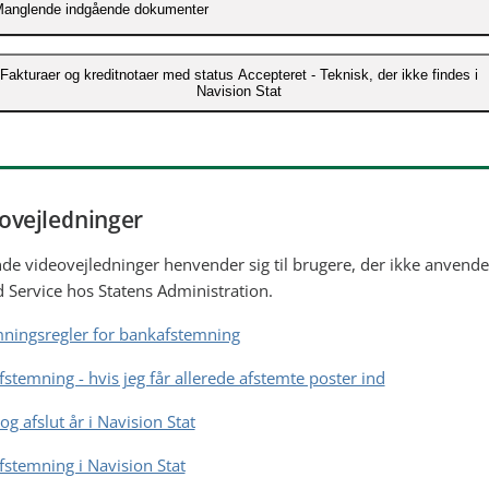
er er set tilfælde, hvor indgående dokumenter modtaget i Navisi
anglende indgående dokumenter
ver forsendelsesmetoden, eDelivery, bliver dobbeltindlæst i Navi
tat.
nstitutioner kan opleve problemer med at få indlæst indgående
Fakturaer og kreditnotaer med status Accepteret - Teknisk, der ikke findes i
Navision Stat
ølg vejledningen for at håndtere dubletter af indgående
okumenter i Navision Stat. Økonomistyrelsen har udviklet et nyt
okumenter
(pdf)
ærktøj, der kan hjælpe med at fejlsøge og videreføre dokumenter
nstitutioner hostet hos Statens It kan opleve, at afsendte dokumen
avision Stat.
ndfak eller Statens Digitale Indkøb kan have status Accepteret - Te
ølg vejledningen til Oxalis Fejlbehandler i Navision Stat
(pdf)
en er ikke i Navision Stat.
ovejledninger
ølg en workaround til at kunne håndtere dokumenterne i Navisio
de videovejledninger henvender sig til brugere, der ikke anvende
pdf)
 Service hos Statens Administration.
ningsregler for bankafstemning
stemning - hvis jeg får allerede afstemte poster ind
og afslut år i Navision Stat
stemning i Navision Stat