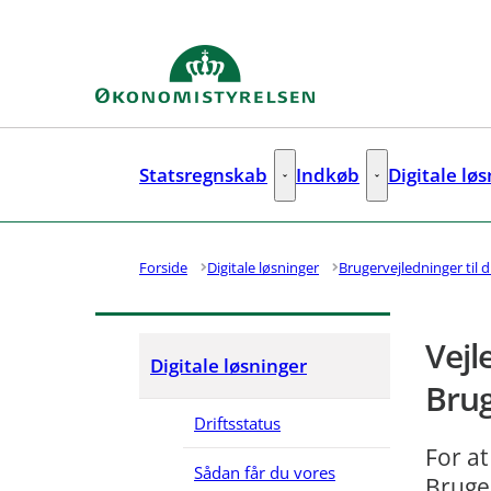
Gå til forsiden
Statsregnskab
Indkøb
Digitale lø
Statsregnskab - Flere links
Indkøb - Flere lin
Forside
Digitale løsninger
Brugervejledninger til d
Vejl
Digitale løsninger
Brug
Driftsstatus
For at
Sådan får du vores
Bruge