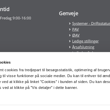
ntid
Genveje
Fredag 9:00-16:00
Systemer - Driftsstatu
PAV
ØAV
Ledige stillinger
Årsafslutning
Indkøbsaftaler
Statens tilskudspuljer
ookies
Cookies
 cookies fra tredjepart til besøgsstatistik, optimering af bruger
Tilgængelighedserklæ
til visse funktioner på sociale medier. Du kan til enhver tid ænd
Økonomistyrelsens
 ved at klikke på linket ”Cookies” i bunden af siden. Du kan de
whistleblowerordning
ved at klikke på ”Vis detaljer” i dette banner.