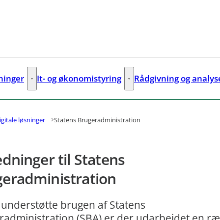
sninger
It- og økonomistyring
Rådgivning og analys
ks
Digitale løsninger - Flere links
It- og økonomistyring - Flere lin
igitale løsninger
Statens Brugeradministration
edninger til Statens
eradministration
 understøtte brugen af Statens
radministration (SBA) er der udarbejdet en r