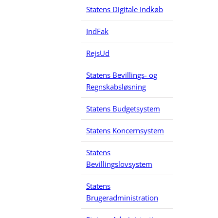
V
Statens Digitale Indkøb
V
IndFak
RejsUd
Statens Bevillings- og
Regnskabsløsning
Statens Budgetsystem
Statens Koncernsystem
Statens
Bevillingslovsystem
Statens
Brugeradministration