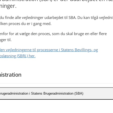
ninger.
du finde alle vejledninger udarbejdet til SBA. Du kan tilgå vejledn
vilken proces du er i gang med.
enfor for at vælge den proces, som du skal bruge en eller flere
ger til.
en vejledningerne til processerne i Statens Bevillings- og
sløsning (SBRL) her.
istration
rugeradministration i Statens Brugeradministration (SBA)
pret bruger i SBA (pdf)