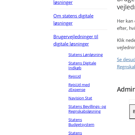
løsninger
vejled
Om statens digitale
Her kan 
løsninger
efter, h
Brugervejledninger til
Klik ned
digitale løsninger
vejlednin
Statens Lønløsning
Se desud
Statens Digitale
Regnskab
Indkøb
RejsUd
RejsUd med
Admin
zExpense
Navision Stat
Statens Bevillings- og
Regnskabsløsning
B
Statens
Budgetsystem
O
Statens