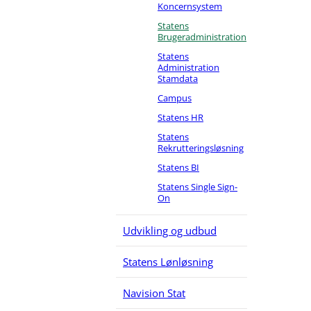
Koncernsystem
F
Statens
Brugeradministration
T
Statens
Administration
T
Stamdata
Campus
F
Statens HR
Æ
Statens
Rekrutteringsløsning
Æ
Statens BI
K
Statens Single Sign-
On
R
Udvikling og udbud
T
Statens Lønløsning
T
Navision Stat
T