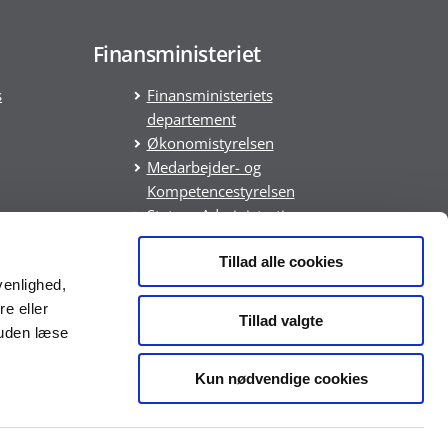
Finansministeriet
s
Finansministeriets
departement
Økonomistyrelsen
Medarbejder- og
Kompetencestyrelsen
Statens Administration
Statens It
Tillad alle cookies
DREAM
venlighed,
ring
re eller
Tillad valgte
suden læse
Kun nødvendige cookies