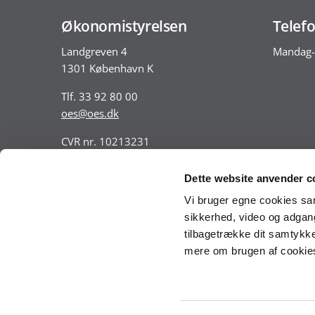
Økonomistyrelsen
Telefo
Landgreven 4
Mandag-
1301 København K
Tlf. 33 92 80 00
oes@oes.dk
CVR nr. 10213231
EAN nr. 5798009814401
VAT nr. DK 33467826
Dette website anvender c
Vi bruger egne cookies samt
sikkerhed, video og adgang 
tilbagetrække dit samtykke
mere om brugen af cookies 