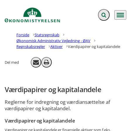
Fold søgefelt ud
Menu
Gå til forsiden
Forside
Statsregnskab
Økonomisk Administrativ Vejledning - ØAV
Regnskabsregler
Aktiver
Værdipapirer og kapitalandele
Del med
Send email
Print
Værdipapirer og kapitalandele
Reglerne for indregning og værdiansættelse af
værdipapirer og kapitalandel.
Værdipapirer og kapitalandele
Værdipapirer og kapitalandele er finansielle aktiver som f.eks.