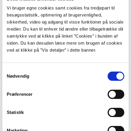
Vi bruger egne cookies samt cookies fra tredjepart til
Økonomisk Administrativ Vejledning
besøgsstatistik, optimering af brugervenlighed,
ØAV er en samling af alle Finansministeriets bevillings- og
sikkerhed, video og adgang til visse funktioner på sociale
regnskabsregler samt Statens kontoplan.
medier. Du kan til enhver tid ændre eller tilbagetrække dit
samtykke ved at klikke på linket ”Cookies” i bunden af
siden. Du kan desuden læse mere om brugen af cookies
ved at klikke på ”Vis detaljer” i dette banner.
Henvisninger
S
Relevant lovgivning
Nødvendig
a
Lov om statens regnskabsvæsen
m
Regnskabsbekendtgørelsen (kapitel 6)
t
Budgetvejledning 2021 (pdf)
Præferencer
y
Cirkulære om selvstændig likviditet
k
k
Statistik
Relevante vejledninger
e
Vejledninger på regnskabs- og økonomiområdet
v
Marketing