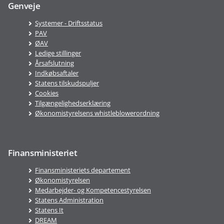
Genveje
Systemer - Driftsstatus
PAV
ØAV
Ledige stillinger
Årsafslutning
Indkøbsaftaler
Statens tilskudspuljer
Cookies
Tilgængelighedserklæring
Økonomistyrelsens whistleblowerordning
Finansministeriet
Finansministeriets departement
Økonomistyrelsen
Medarbejder- og Kompetencestyrelsen
Statens Administration
Statens It
DREAM