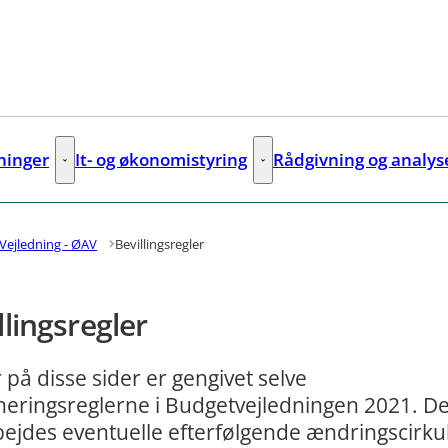
sninger
It- og økonomistyring
Rådgivning og analys
ks
Digitale løsninger - Flere links
It- og økonomistyring - Flere lin
Vejledning - ØAV
Bevillingsregler
llingsregler
 på disse sider er gengivet selve
neringsreglerne i Budgetvejledningen 2021. De
ejdes eventuelle efterfølgende ændringscirku