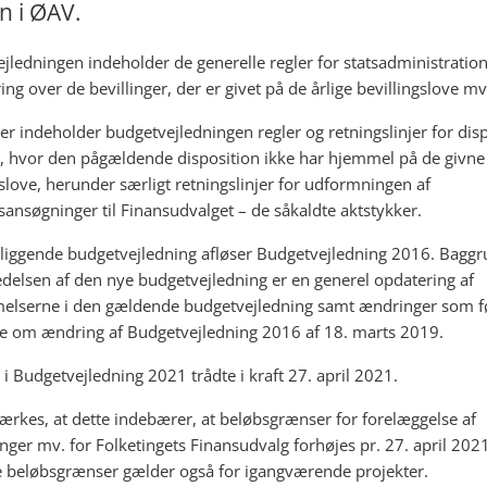
n i ØAV.
jledningen indeholder de generelle regler for statsadministratio
ng over de bevillinger, der er givet på de årlige bevillingslove mv
r indeholder budgetvejledningen regler og retningslinjer for dis
de, hvor den pågældende disposition ikke har hjemmel på de givne
gslove, herunder særligt retningslinjer for udformningen af
gsansøgninger til Finansudvalget – de såkaldte aktstykker.
liggende budgetvejledning afløser Budgetvejledning 2016. Bagg
edelsen af den nye budgetvejledning er en generel opdatering af
lserne i den gældende budgetvejledning samt ændringer som fø
e om ændring af Budgetvejledning 2016 af 18. marts 2019.
 i Budgetvejledning 2021 trådte i kraft 27. april 2021.
rkes, at dette indebærer, at beløbsgrænser for forelæggelse af
inger mv. for Folketingets Finansudvalg forhøjes pr. 27. april 202
beløbsgrænser gælder også for igangværende projekter.