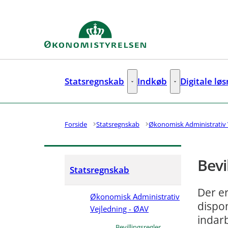
Gå til forsiden
Statsregnskab
Indkøb
Digitale lø
Statsregnskab - Flere links
Indkøb - Flere lin
Forside
Statsregnskab
Økonomisk Administrativ 
Bevi
Statsregnskab
Der er
Økonomisk Administrativ
dispo
Vejledning - ØAV
indarb
Bevillingsregler