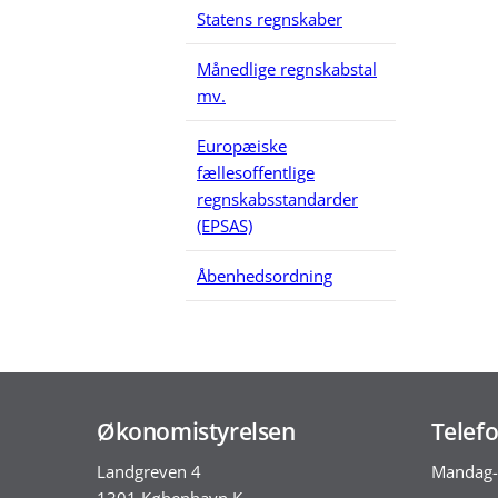
Statens regnskaber
Månedlige regnskabstal
mv.
Europæiske
fællesoffentlige
regnskabsstandarder
(EPSAS)
Åbenhedsordning
Økonomistyrelsen
Telefo
Landgreven 4
Mandag-