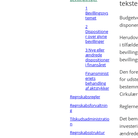
tekste
1
Bevillingssys
Budgetve
temet
disponeri
2
Dispositione
r over givne
Herudove
bevillinger
i tilfæl
3 Nye eller
bevillin
ændrede
bevillin
dispositioner
i finansåret
Den fore
Finansminist
eriets
for udst
behandling
bestemme
af aktstykker
Cirkulær
Regnskabsregler
Regnskabsforvaltnin
Reglerne
g
Det bemæ
Tilskudsadministratio
n
invester
Regnskabsstruktur
ændrede 