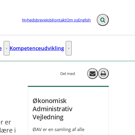
Nyhedsbreve
Job
Kontakt
Om os
English
Fold søgefelt ud
e
Kompetenceudvikling
ks
Rådgivning og analyse - Flere links
Kompetenceudvikling - Flere links
Del med
Send email
Print
Økonomisk
Administrativ
Vejledning
r er
lære i
ØAV er en samling af alle