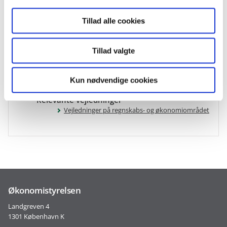
Tillad alle cookies
Relevant lovgivning
Lov om statens regnskabsvæsen
Tillad valgte
Regnskabsbekendtgørelsen (kapitel 6)
Budgetvejledning 2021 (pdf)
Cirkulære om selvstændig likviditet
Kun nødvendige cookies
Relevante vejledninger
Vejledninger på regnskabs- og økonomiområdet
Økonomistyrelsen
Landgreven 4
1301 København K