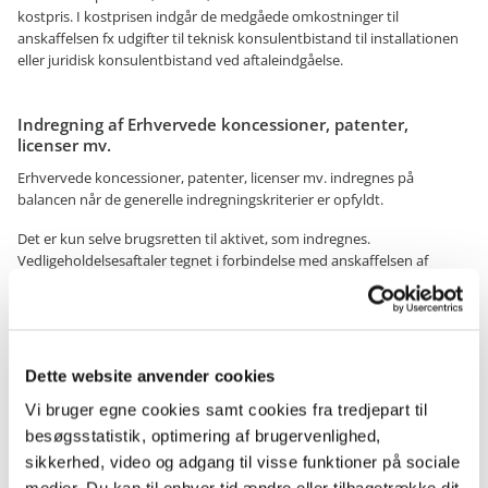
kostpris. I kostprisen indgår de medgåede omkostninger til
anskaffelsen fx udgifter til teknisk konsulentbistand til installationen
eller juridisk konsulentbistand ved aftaleindgåelse.
Indregning af Erhvervede koncessioner, patenter,
licenser mv.
Erhvervede koncessioner, patenter, licenser mv. indregnes på
balancen når de generelle indregningskriterier er opfyldt.
Det er kun selve brugsretten til aktivet, som indregnes.
Vedligeholdelsesaftaler tegnet i forbindelse med anskaffelsen af
brugsretten, indregnes ikke som et aktiv, men udgiftsføres.
Anskaffelse af brugsrettigheder på lejebetingelser indregnes ikke som
et aktiv, men udgiftsføres løbende.
Dette website anvender cookies
Levetider, forbedringer og op- og nedskrivninger mv.
Vi bruger egne cookies samt cookies fra tredjepart til
besøgsstatistik, optimering af brugervenlighed,
Læs mere om levetider, forbedringer og op- og nedskrivninger under
de generelle bogføringsbestemmelser
sikkerhed, video og adgang til visse funktioner på sociale