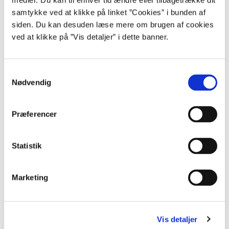
medier. Du kan til enhver tid ændre eller tilbagetrække dit
samtykke ved at klikke på linket ”Cookies” i bunden af
Konteringsoplysninger
siden. Du kan desuden læse mere om brugen af cookies
Læs mere om kontering af erhvervede koncessioner i statens
ved at klikke på ”Vis detaljer” i dette banner.
kontoplan
S
Kontakt Statsregnskab
Nødvendig
a
E-mail:
statsregnskab@oes.dk
m
t
Præferencer
y
k
Økonomisk Administrativ Vejledning
k
Statistik
e
ØAV er en samling af alle Finansministeriets bevillings- og
v
regnskabsregler samt Statens kontoplan.
Marketing
a
l
g
Vis detaljer
Henvisninger