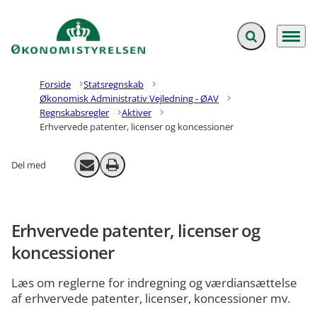
Fold søgefelt ud
Menu
Gå til forsiden
Forside
Statsregnskab
Økonomisk Administrativ Vejledning - ØAV
Regnskabsregler
Aktiver
Erhvervede patenter, licenser og koncessioner
Del med
Send email
Print
Erhvervede patenter, licenser og
koncessioner
Læs om reglerne for indregning og værdiansættelse
af erhvervede patenter, licenser, koncessioner mv.