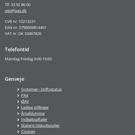
Tlf. 33 92 80 00
oes@oes.dk
CVR nr. 10213231
EAN nr. 5798009814401
VAT nr. DK 33467826
Telefontid
Mandag-Fredag 9:00-16:00
Genveje
Systemer - Driftsstatus
PAV
ØAV
Ledige stillinger
Årsafslutning
Indkøbsaftaler
Statens tilskudspuljer
Cookies