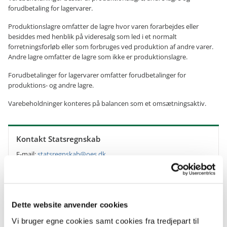
forudbetaling for lagervarer.
Produktionslagre omfatter de lagre hvor varen forarbejdes eller
besiddes med henblik på videresalg som led i et normalt
forretningsforløb eller som forbruges ved produktion af andre varer.
Andre lagre omfatter de lagre som ikke er produktionslagre.
Forudbetalinger for lagervarer omfatter forudbetalinger for
produktions- og andre lagre.
Varebeholdninger konteres på balancen som et omsætningsaktiv.
Kontakt Statsregnskab
E-mail:
statsregnskab@oes.dk
Økonomisk Administrativ Vejledning
Dette website anvender cookies
Vi bruger egne cookies samt cookies fra tredjepart til
ØAV er en samling af alle Finansministeriets bevillings- og