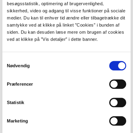
besøgsstatistik, optimering af brugervenlighed,
regnskabsregler samt Statens kontoplan.
sikkerhed, video og adgang til visse funktioner på sociale
medier. Du kan til enhver tid ændre eller tilbagetrække dit
samtykke ved at klikke på linket ”Cookies” i bunden af
siden. Du kan desuden læse mere om brugen af cookies
Henvisninger
ved at klikke på ”Vis detaljer” i dette banner.
Relevant lovgivning
S
Lov om statens regnskabsvæsen
Nødvendig
Regnskabsbekendtgørelsen (kapitel 6)
a
Budgetvejledning 2021 (pdf)
m
Cirkulære om selvstændig likviditet
t
Præferencer
y
Relevante vejledninger
k
Vejledninger på regnskabs- og økonomiområdet
k
Statistik
e
v
Marketing
a
l