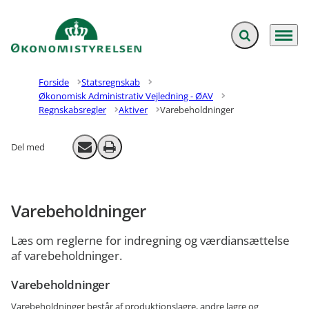
Fold søgefelt ud
Menu
Gå til forsiden
Forside
Statsregnskab
Økonomisk Administrativ Vejledning - ØAV
Regnskabsregler
Aktiver
Varebeholdninger
Del med
Send email
Print
Varebeholdninger
Læs om reglerne for indregning og værdiansættelse
af varebeholdninger.
Varebeholdninger
Varebeholdninger består af produktionslagre, andre lagre og