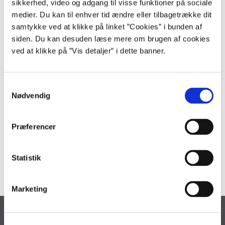
sikkerhed, video og adgang til visse funktioner på sociale
medier. Du kan til enhver tid ændre eller tilbagetrække dit
samtykke ved at klikke på linket ”Cookies” i bunden af
Økonomisk Administrativ Vejledning
siden. Du kan desuden læse mere om brugen af cookies
ved at klikke på ”Vis detaljer” i dette banner.
ØAV er en samling af alle Finansministeriets bevillings- og
regnskabsregler samt Statens kontoplan.
S
Nødvendig
a
m
Relevant lovgivning
t
Præferencer
y
Regnskabsbekendtgørelsen (se kapitel 6 samt kapitel 9
og 10)
k
k
Statistik
e
v
Marketing
a
l
Økonomistyrelsen
g