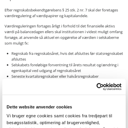
Efter regnskabsbekendtgørelsens § 25 stk. 2 nr. 7 skal der foretages
værdiregulering af værdipapirer og kapitalandele.
Værdireguleringen fortages årligt i forhold til det finansielle aktivs
værdi på balancedagen ellers skal institutionen i videst muligt omfang
forsøge, at anvende så aktuel en opgørelse af værdien i selskaberne
som muligt fx:
Regnskab fra regnskabsåret, hvis det afsluttes før statsregnskabet
afsluttes
Selskabets foreløbige forventning til årets resultat og/ændring i
egenkapital ved udgang af regnskabsåret
Seneste kvartalsregnskaber eller halvårsregnskaber
Læs mere i ”Vejledning om værdiansættelse af værdipapirer og
kapitalandele”
.
Dette website anvender cookies
Kontakt Statsregnskab
Vi bruger egne cookies samt cookies fra tredjepart til
E-mail:
statsregnskab@oes.dk
besøgsstatistik, optimering af brugervenlighed,