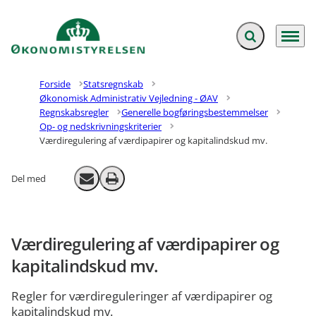
Fold søgefelt ud
Menu
Gå til forsiden
Forside
Statsregnskab
Økonomisk Administrativ Vejledning - ØAV
Regnskabsregler
Generelle bogføringsbestemmelser
Op- og nedskrivningskriterier
Værdiregulering af værdipapirer og kapitalindskud mv.
Del med
Send email
Print
Værdiregulering af værdipapirer og
kapitalindskud mv.
Regler for værdireguleringer af værdipapirer og
kapitalindskud mv.