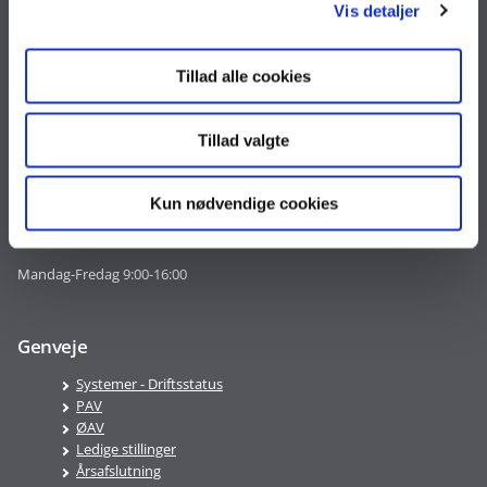
Vis detaljer
Landgreven 4
1301 København K
Tillad alle cookies
Tlf. 33 92 80 00
oes@oes.dk
CVR nr. 10213231
Tillad valgte
EAN nr. 5798009814401
VAT nr. DK 33467826
Kun nødvendige cookies
Telefontid
Mandag-Fredag 9:00-16:00
Genveje
Systemer - Driftsstatus
PAV
ØAV
Ledige stillinger
Årsafslutning