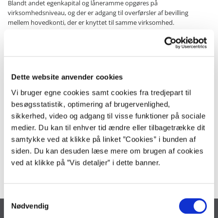
Blandt andet egenkapital og låneramme opgøres på
virksomhedsniveau, og der er adgang til overførsler af bevilling
mellem hovedkonti, der er knyttet til samme virksomhed.
Det specificeres på bevillingslovene, hvilke hovedkonti der indgår
under den virksomhedsbærende hovedkonto.
Virksomhedsstrukturen skal fremgå af anmærkningerne i de tilfælde
hvor der er flere hovedkonti, der indgår under en fælles
Dette website anvender cookies
virksomhedsbærende hovedkonto.
Vi bruger egne cookies samt cookies fra tredjepart til
besøgsstatistik, optimering af brugervenlighed,
sikkerhed, video og adgang til visse funktioner på sociale
Økonomisk Administrativ Vejledning
medier. Du kan til enhver tid ændre eller tilbagetrække dit
samtykke ved at klikke på linket ”Cookies” i bunden af
ØAV er en samling af alle Finansministeriets bevillings- og
siden. Du kan desuden læse mere om brugen af cookies
regnskabsregler samt Statens kontoplan.
ved at klikke på ”Vis detaljer” i dette banner.
S
Nødvendig
a