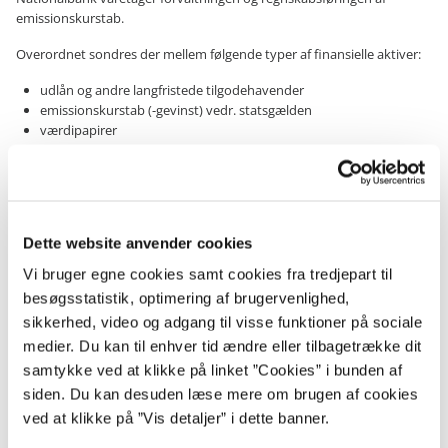
emissionskurstab.
Overordnet sondres der mellem følgende typer af finansielle aktiver:
udlån og andre langfristede tilgodehavender
emissionskurstab (-gevinst) vedr. statsgælden
værdipapirer
Der anvendes to standardkonti for hver gruppe af aktiver for at kunne
adskille indtægter og udgifter ved budgetteringen på bevillingslovene.
Som konsekvens heraf må man sammentælle to standardkonti for at
opgøre værdien af disse aktivtyper i statens balance.
Dette website anvender cookies
Vi bruger egne cookies samt cookies fra tredjepart til
Kontakt Statsregnskab
besøgsstatistik, optimering af brugervenlighed,
sikkerhed, video og adgang til visse funktioner på sociale
E-mail:
statsregnskab@oes.dk
medier. Du kan til enhver tid ændre eller tilbagetrække dit
samtykke ved at klikke på linket ”Cookies” i bunden af
siden. Du kan desuden læse mere om brugen af cookies
ved at klikke på ”Vis detaljer” i dette banner.
Økonomisk Administrativ Vejledning