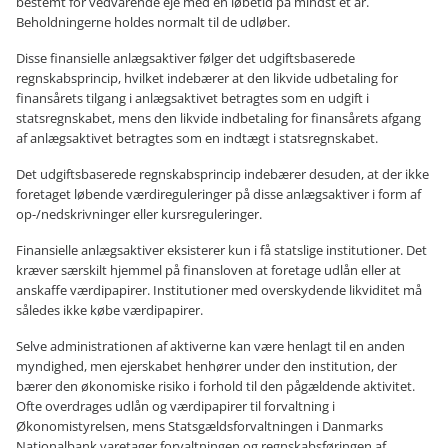
bestemt for vedvarende eje med en løbetid på mindst ét år.
Beholdningerne holdes normalt til de udløber.
Disse finansielle anlægsaktiver følger det udgiftsbaserede
regnskabsprincip, hvilket indebærer at den likvide udbetaling for
finansårets tilgang i anlægsaktivet betragtes som en udgift i
statsregnskabet, mens den likvide indbetaling for finansårets afgang
af anlægsaktivet betragtes som en indtægt i statsregnskabet.
Det udgiftsbaserede regnskabsprincip indebærer desuden, at der ikke
foretaget løbende værdireguleringer på disse anlægsaktiver i form af
op-/nedskrivninger eller kursreguleringer.
Finansielle anlægsaktiver eksisterer kun i få statslige institutioner. Det
kræver særskilt hjemmel på finansloven at foretage udlån eller at
anskaffe værdipapirer. Institutioner med overskydende likviditet må
således ikke købe værdipapirer.
Selve administrationen af aktiverne kan være henlagt til en anden
myndighed, men ejerskabet henhører under den institution, der
bærer den økonomiske risiko i forhold til den pågældende aktivitet.
Ofte overdrages udlån og værdipapirer til forvaltning i
Økonomistyrelsen, mens Statsgældsforvaltningen i Danmarks
Nationalbank varetager forvaltningen og regnskabsføringen af