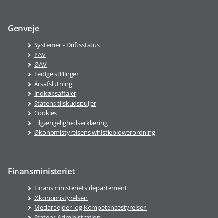
Genveje
Systemer - Driftsstatus
PAV
ØAV
Ledige stillinger
Årsafslutning
Indkøbsaftaler
Statens tilskudspuljer
Cookies
Tilgængelighedserklæring
Økonomistyrelsens whistleblowerordning
Finansministeriet
Finansministeriets departement
Økonomistyrelsen
Medarbejder- og Kompetencestyrelsen
Statens Administration