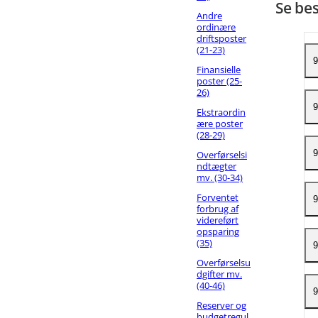
Se bes
Andre
ordinære
driftsposter
(21-23)
9
Finansielle
poster (25-
26)
F
9
Ekstraordin
f
ære poster
(28-29)
o
P
9
Overførselsi
L
ndtægter
mv. (30-34)
F
f
f
K
Forventet
r
9
forbrug af
d
i
videreført
S
opsparing
d
K
(35)
U
9
r
i
Overførselsu
K
dgifter mv.
d
(40-46)
K
9
S
Reserver og
S
S
d
E
budgetregul