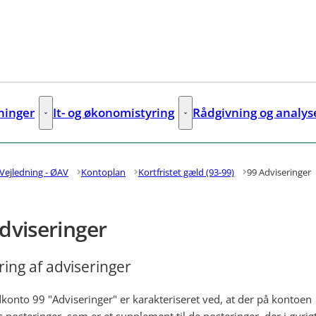
sninger
It- og økonomistyring
Rådgivning og analys
ks
Digitale løsninger - Flere links
It- og økonomistyring - Flere lin
Vejledning - ØAV
Kontoplan
Kortfristet gæld (93-99)
99 Adviseringer
dviseringer
ing af adviseringer
konto 99 "Adviseringer" er karakteriseret ved, at der på kontoen