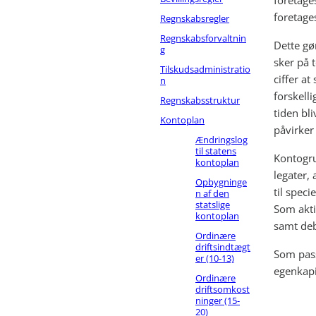
foretages
foretage
Regnskabsregler
Regnskabsforvaltnin
Dette gø
g
sker på t
Tilskudsadministratio
ciffer at
n
forskell
Regnskabsstruktur
tiden bl
Kontoplan
påvirker 
Ændringslog
til statens
Kontogru
kontoplan
legater, 
Opbygninge
til speci
n af den
statslige
Som akti
kontoplan
samt deb
Ordinære
driftsindtægt
Som pass
er (10-13)
egenkapit
Ordinære
driftsomkost
ninger (15-
20)