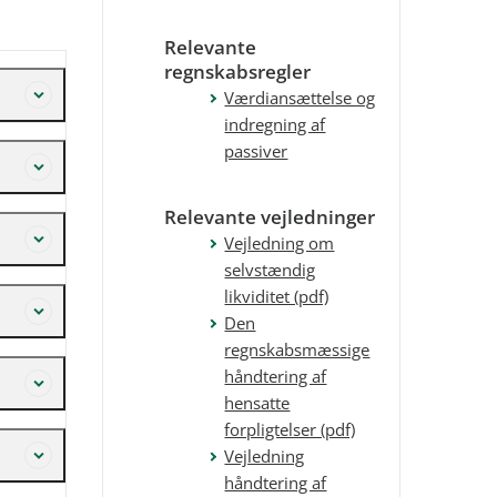
Relevante
regnskabsregler
Værdiansættelse og
indregning af
passiver
old til
Relevante vejledninger
49.
.
Vejledning om
es til
selvstændig
i
er
likviditet (pdf)
Den
regnskabsmæssige
sættes
håndtering af
terne
dre
hensatte
linger
forpligtelser (pdf)
Vejledning
sættes
at der
håndtering af
terne
isse