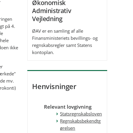
t
Økonomisk
Administrativ
Vejledning
ringen
gt på 4.
ØAV er en samling af alle
de
Finansministeriets bevillings- og
 hele
regnskabsregler samt Statens
doen ikke
kontoplan.
er
mærkede"
nde mv.
Henvisninger
rokonti)
Relevant lovgivning
Statsregnskabsloven
Regnskabsbekendtg
ørelsen