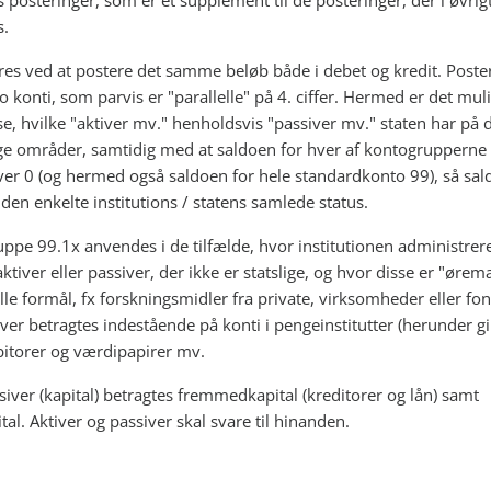
 posteringer, som er et supplement til de posteringer, der i øvrig
s.
res ved at postere det samme beløb både i debet og kredit. Poste
o konti, som parvis er "parallelle" på 4. ciffer. Hermed er det muli
 se, hvilke "aktiver mv." henholdsvis "passiver mv." staten har på 
ige områder, samtidig med at saldoen for hver af kontogrupperne
iver 0 (og hermed også saldoen for hele standardkonto 99), så sal
den enkelte institutions / statens samlede status.
ppe 99.1x anvendes i de tilfælde, hvor institutionen administrer
aktiver eller passiver, der ikke er statslige, og hvor disse er "øre
elle formål, fx forskningsmidler fra private, virksomheder eller fo
ver betragtes indestående på konti i pengeinstitutter (herunder gi
itorer og værdipapirer mv.
iver (kapital) betragtes fremmedkapital (kreditorer og lån) samt
al. Aktiver og passiver skal svare til hinanden.