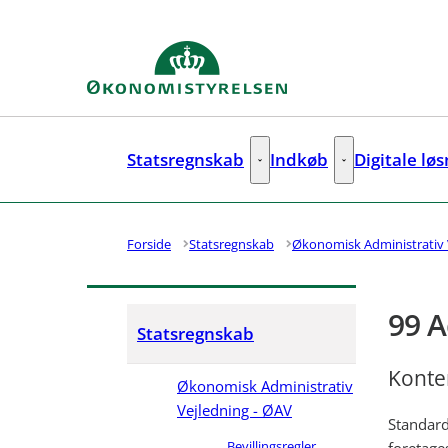
Gå til forsiden
Statsregnskab
Indkøb
Digitale lø
Statsregnskab - Flere links
Indkøb - Flere lin
Forside
Statsregnskab
Økonomisk Administrativ 
99 A
Statsregnskab
Konter
Økonomisk Administrativ
Vejledning - ØAV
Standard
Bevillingsregler