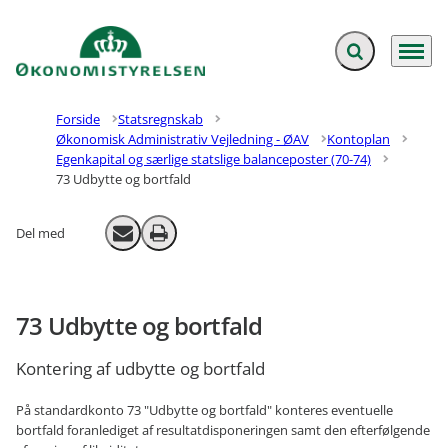
Fold søgefelt ud
Menu
Gå til forsiden
Forside
Statsregnskab
Økonomisk Administrativ Vejledning - ØAV
Kontoplan
Egenkapital og særlige statslige balanceposter (70-74)
73 Udbytte og bortfald
Del med
Send email
Print
73 Udbytte og bortfald
Kontering af udbytte og bortfald
På standardkonto 73 "Udbytte og bortfald" konteres eventuelle
bortfald foranlediget af resultatdisponeringen samt den efterfølgende