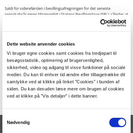
Saldi for videreførslen i bevillingsafregningen for det seneste
regnskabsår gøres tilgængeligt i Statens Bevillingslove (SBL), således at
der kan foretages den tilretning, der måtte følge af ressortændringer
eller andre kontoplanændringer på finanslovforslaget. Tilretningen af
videreførselssaldiene skal være afsluttet i god tid inden trykordren på
FFL.
Dette website anvender cookies
Se eksempel på videreførselsoversigt
Vi bruger egne cookies samt cookies fra tredjepart til
besøgsstatistik, optimering af brugervenlighed,
sikkerhed, video og adgang til visse funktioner på sociale
Henvisninger
medier. Du kan til enhver tid ændre eller tilbagetrække dit
samtykke ved at klikke på linket ”Cookies” i bunden af
Opslag i Finanslov og statsregnskaber
siden. Du kan desuden læse mere om brugen af cookies
ved at klikke på ”Vis detaljer” i dette banner.
S
Nødvendig
a
Økonomistyrelsen
m