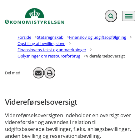
Fold søgefelt ud
Menu
Gå til forsiden
Forside
Statsregnskab
Finanslov og udgiftsopfølgning
Opstilling af bevillingslove
Finanslovens tekst og anmærkninger
Oplysninger om ressourceforbrug
Videreførselsoversigt
Del med
Send email
Print
Videreførselsoversigt
Videreførselsoversigten indeholder en oversigt over
videreførsler og anvendes i relation til
udgiftsbaserede bevillinger, f.eks. anlægsbevillinger,
anden bevilling og reservationsbevilling.