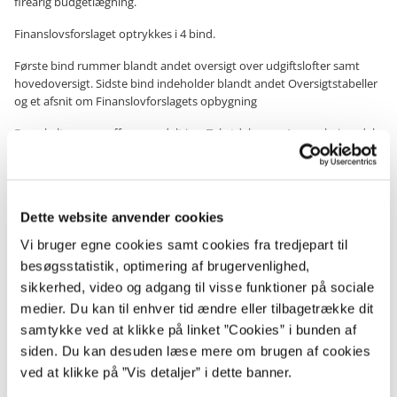
fireårig budgetlægning.
Finanslovsforslaget optrykkes i 4 bind.
Første bind rummer blandt andet oversigt over udgiftslofter samt
hovedoversigt. Sidste bind indeholder blandt andet Oversigtstabeller
og et afsnit om Finanslovforslagets opbygning
De enkelte paragraffer er opdelt i en Tekstdel og en Anmærkningsdel.
Efter finanslovens vedtagelse udsendes ajourførte anmærkninger, der
afspejler den vedtagne finanslov.
Den ajourførte finanslov udgives dels som en samlet publikation, dels
Dette website anvender cookies
som ministerhæfter. Ministerhæfter indeholder tekst og
Vi bruger egne cookies samt cookies fra tredjepart til
anmærkninger for en ministerområdeparagraf.
besøgsstatistik, optimering af brugervenlighed,
Alle bevillingslovspublikationer fra og med finansåret 1996, inkl.
sikkerhed, video og adgang til visse funktioner på sociale
Ændringsforslag kan ses på hjemmesiden
www.oes-
medier. Du kan til enhver tid ændre eller tilbagetrække dit
cs.dk/bevillingslove
.
samtykke ved at klikke på linket ”Cookies” i bunden af
siden. Du kan desuden læse mere om brugen af cookies
ved at klikke på ”Vis detaljer” i dette banner.
Henvisninger