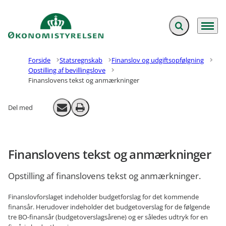
Fold søgefelt ud
Menu
Gå til forsiden
Forside
Statsregnskab
Finanslov og udgiftsopfølgning
Opstilling af bevillingslove
Finanslovens tekst og anmærkninger
Del med
Send email
Print
Finanslovens tekst og anmærkninger
Opstilling af finanslovens tekst og anmærkninger.
Finanslovforslaget indeholder budgetforslag for det kommende
finansår. Herudover indeholder det budgetoverslag for de følgende
tre BO-finansår (budgetoverslagsårene) og er således udtryk for en