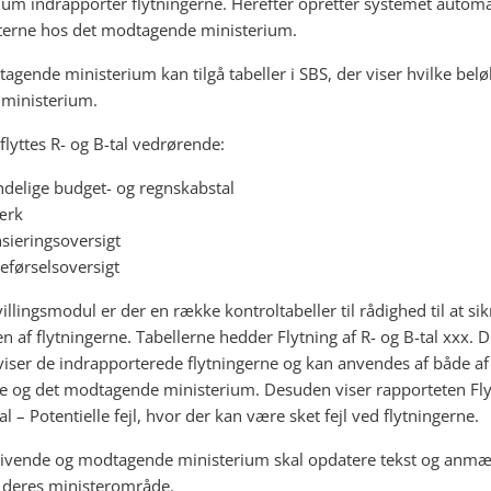
ium indrapporter flytningerne. Herefter opretter systemet automa
erne hos det modtagende ministerium.
agende ministerium kan tilgå tabeller i SBS, der viser hvilke belø
il ministerium.
flyttes R- og B-tal vedrørende:
delige budget- og regnskabstal
ærk
sieringsoversigt
eførselsoversigt
illingsmodul er der en række kontroltabeller til rådighed til at sik
en af flytningerne. Tabellerne hedder Flytning af R- og B-tal xxx. D
 viser de indrapporterede flytningerne og kan anvendes af både af
e og det modtagende ministerium. Desuden viser rapporteten Fly
al – Potentielle fejl, hvor der kan være sket fejl ved flytningerne.
ivende og modtagende ministerium skal opdatere tekst og anmæ
r deres ministerområde.