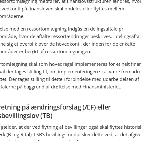
essortomlægning medfører, at finanslovsstrukturen ændres, hvo
vedkonti på finansloven skal opdeles eller flyttes mellem
rområderne.
delse med en ressortomlægning indgås en delingsaftale pr.
område, hvor de aftalte ressortændringer beskrives. I delingsafta
e sig et overblik over de hovedkonti, der inden for de enkelte
områder er berørt af ressortomlægningen.
rtomlægning skal som hovedregel implementeres for et helt finan
kal der tages stilling til, om implementeringen skal være fremadret
et. Der tages stilling til dette i forbindelse med udarbejdelsen af
ftalerne på baggrund af drøftelse med Finansministeriet.
etning på ændringsforslag (ÆF) eller
sbevillingslov (TB)
gælder, at der ved flytning af bevillinger også skal flyttes histori
k (B- og R-tal). I SBS bevillingsmodul sker dette ved, at det afgiv