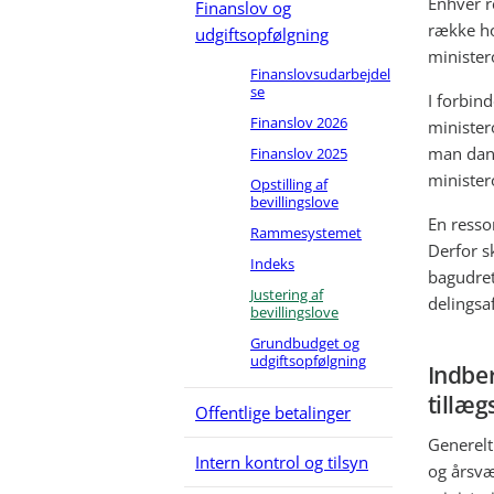
Enhver r
Finanslov og
række ho
udgiftsopfølgning
ministe
Finanslovsudarbejdel
se
I forbin
Finanslov 2026
minister
man dann
Finanslov 2025
minister
Opstilling af
bevillingslove
En resso
Rammesystemet
Derfor s
Indeks
bagudrett
Justering af
delingsa
bevillingslove
Grundbudget og
udgiftsopfølgning
Indber
tillæg
Offentlige betalinger
Generelt 
Intern kontrol og tilsyn
og årsvær