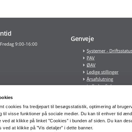
ntid
Genveje
Fredag 9:00-16:00
Systemer - Driftsstatu
PAV
ØAV
Ledige stillinger
Årsafslutning
Indkøbsaftaler
Statens tilskudspuljer
ookies
Cookies
 cookies fra tredjepart til besøgsstatistik, optimering af bruger
Tilgængelighedserklæ
til visse funktioner på sociale medier. Du kan til enhver tid ænd
Økonomistyrelsens
 ved at klikke på linket ”Cookies” i bunden af siden. Du kan de
whistleblowerordning
ved at klikke på ”Vis detaljer” i dette banner.