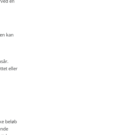
rved en
len kan
sår.
tet eller
ske beløb
ende