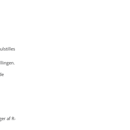
lstilles
.
llingen.
de
er af R-