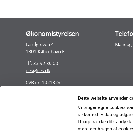
Økonomistyrelsen
Telefo
Landgreven 4
Mandag-
1301 København K
Tlf. 33 92 80 00
oes@oes.dk
CVR nr. 10213231
EAN nr. 5798009814401
VAT nr. DK 33467826
Dette website anvender c
Vi bruger egne cookies samt
sikkerhed, video og adgang 
tilbagetrække dit samtykke
mere om brugen af cookies 