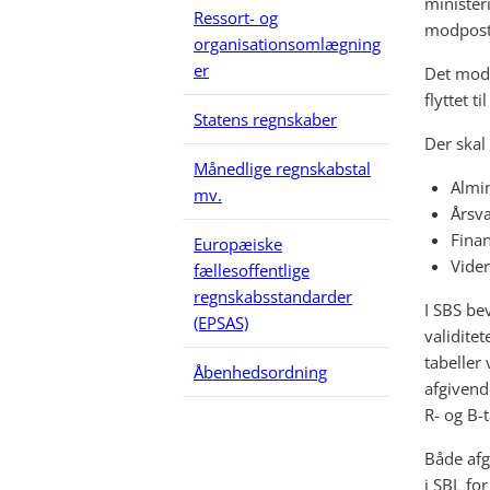
minister
Ressort- og
modpost
organisationsomlægning
er
Det modt
flyttet t
Statens regnskaber
Der skal 
Månedlige regnskabstal
Almin
mv.
Årsv
Finan
Europæiske
Vider
fællesoffentlige
regnskabsstandarder
I SBS bev
(EPSAS)
validitet
tabeller
Åbenhedsordning
afgivend
R- og B-t
Både afg
i SBL fo