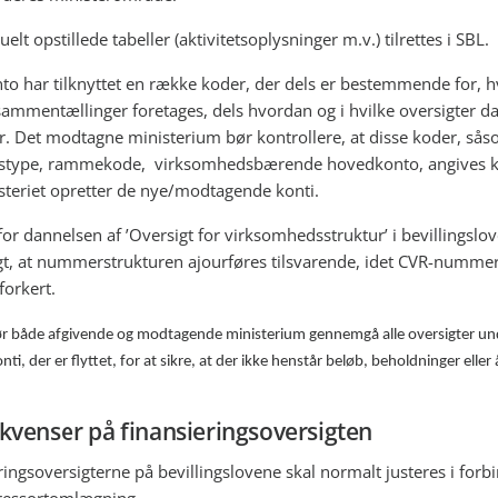
elt opstillede tabeller (aktivitetsoplysninger m.v.) tilrettes i SBL.
to har tilknyttet en række koder, der dels er bestemmende for, h
sammentællinger foretages, dels hvordan og i hvilke oversigter da
. Det modtagne ministerium bør kontrollere, at disse koder, så
gstype, rammekode, virksomhedsbærende hovedkonto, angives k
steriet opretter de nye/modtagende konti.
for dannelsen af ’Oversigt for virksomhedsstruktur’ i bevillingslo
igt, at nummerstrukturen ajourføres tilsvarende, idet CVR-nummere
forkert.
ør både afgivende og modtagende ministerium gennemgå alle oversigter un
ti, der er flyttet, for at sikre, at der ikke henstår beløb, beholdninger eller
kvenser på finansieringsoversigten
ringsoversigterne på bevillingslovene skal normalt justeres i forb