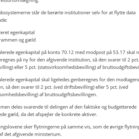
ressortomlægning.
bssystemerne står de berørte institutioner selv for at flytte data
nde:
eret egenkapital
rammen og gæld
lerede egenkapital på konto 70.12 med modpost på 53.17 skal nu
egnes på ny for den afgivende institution, så den svarer til 2 pct
villing) eller 5 pct. (statsvirksomhedsbevilling) af bruttoudgiftsbevi
lerede egenkapital skal ligeledes genberegnes for den modtagen
on, så den svarer til 2 pct. (ved driftsbevilling) eller 5 pct. (ved
ksomhedsbevilling) af bruttoudgiftsbevillingen.
en deles svarende til delingen af den faktiske og budgetterede
ede gæld, da det afspejler de konkrete aktiver.
lingslovene sker flytningerne på samme vis, som de øvrige flytning
 af det afgivende ministerium.