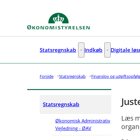
Gå til forsiden
Statsregnskab
Indkøb
Digitale lø
Statsregnskab - Flere links
Indkøb - Flere lin
Forside
Statsregnskab
Finanslov og udgiftsopføl
Just
Statsregnskab
Læs me
Økonomisk Administrativ
organ
Vejledning - ØAV