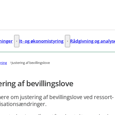
sninger
It- og økonomistyring
Rådgivning og analys
ks
Digitale løsninger - Flere links
It- og økonomistyring - Flere lin
gning
Justering af bevillingslove
ering af bevillingslove
re om justering af bevillingslove ved ressort-
isationsændringer.