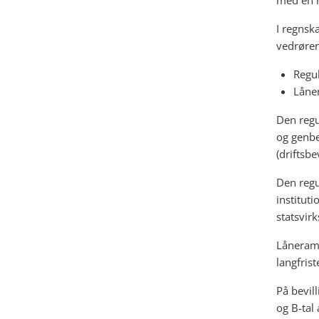
med en 
I regnska
vedrøre
Regul
Låne
Den regu
og genber
(driftsbe
Den regu
instituti
statsvir
Låneramm
langfrist
På bevil
og B-tal