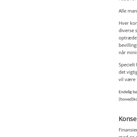
Alle manu
Hver kon
diverse 
optræder
bevillin
når mini
Specielt 
det vigt
vil være 
Endelig b
(hoved)kon
Konse
Finansie