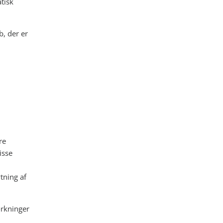
tisk
b, der er
re
isse
tning af
rkninger