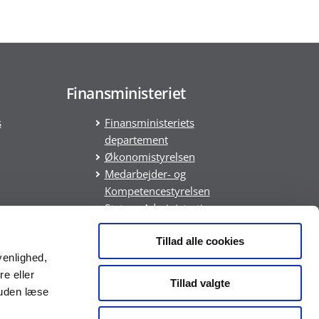
Finansministeriet
s
Finansministeriets
departement
Økonomistyrelsen
Medarbejder- og
Kompetencestyrelsen
Statens Administration
Statens It
DREAM
Tillad alle cookies
venlighed,
ring
re eller
Tillad valgte
suden læse