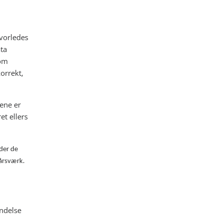
vorledes
ta
som
orrekt,
vene er
t ellers
der de
 årsværk.
indelse