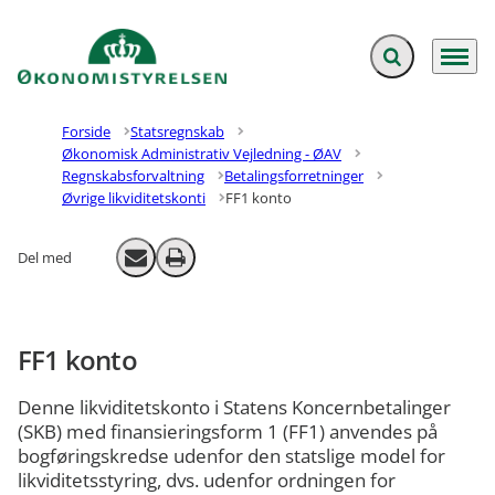
Fold søgefelt ud
Menu
Gå til forsiden
Forside
Statsregnskab
Økonomisk Administrativ Vejledning - ØAV
Regnskabsforvaltning
Betalingsforretninger
Øvrige likviditetskonti
FF1 konto
Del med
Send email
Print
FF1 konto
Denne likviditetskonto i Statens Koncernbetalinger
(SKB) med finansieringsform 1 (FF1) anvendes på
bogføringskredse udenfor den statslige model for
likviditetsstyring, dvs. udenfor ordningen for