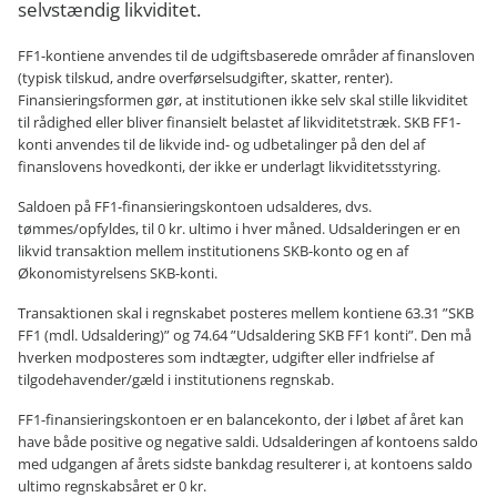
selvstændig likviditet.
FF1-kontiene anvendes til de udgiftsbaserede områder af finansloven
(typisk tilskud, andre overførselsudgifter, skatter, renter).
Finansieringsformen gør, at institutionen ikke selv skal stille likviditet
til rådighed eller bliver finansielt belastet af likviditetstræk. SKB FF1-
konti anvendes til de likvide ind- og udbetalinger på den del af
finanslovens hovedkonti, der ikke er underlagt likviditetsstyring.
Saldoen på FF1-finansieringskontoen udsalderes, dvs.
tømmes/opfyldes, til 0 kr. ultimo i hver måned. Udsalderingen er en
likvid transaktion mellem institutionens SKB-konto og en af
Økonomistyrelsens SKB-konti.
Transaktionen skal i regnskabet posteres mellem kontiene 63.31 ”SKB
FF1 (mdl. Udsaldering)” og 74.64 ”Udsaldering SKB FF1 konti”. Den må
hverken modposteres som indtægter, udgifter eller indfrielse af
tilgodehavender/gæld i institutionens regnskab.
FF1-finansieringskontoen er en balancekonto, der i løbet af året kan
have både positive og negative saldi. Udsalderingen af kontoens saldo
med udgangen af årets sidste bankdag resulterer i, at kontoens saldo
ultimo regnskabsåret er 0 kr.