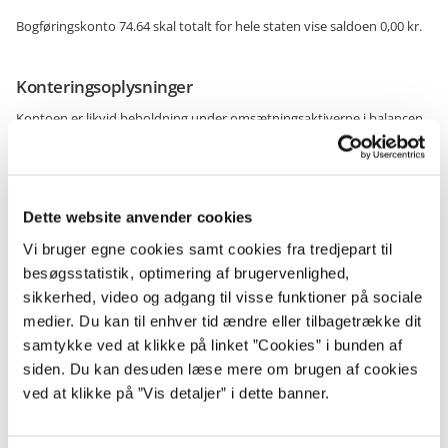
Bogføringskonto 74.64 skal totalt for hele staten vise saldoen 0,00 kr.
Konteringsoplysninger
Kontoen er likvid beholdning under omsætningsaktiverne i balancen.
Læs mere om kontering på SKB FF1 (mdl udsaldering) i statens
kontoplan
Dette website anvender cookies
Kontakt Statsregnskab
Vi bruger egne cookies samt cookies fra tredjepart til
besøgsstatistik, optimering af brugervenlighed,
E-mail:
statsregnskab@oes.dk
sikkerhed, video og adgang til visse funktioner på sociale
medier. Du kan til enhver tid ændre eller tilbagetrække dit
samtykke ved at klikke på linket ”Cookies” i bunden af
siden. Du kan desuden læse mere om brugen af cookies
Økonomisk Administrativ Vejledning
ved at klikke på ”Vis detaljer” i dette banner.
ØAV er en samling af alle Finansministeriets bevillings- og
regnskabsregler samt Statens kontoplan.