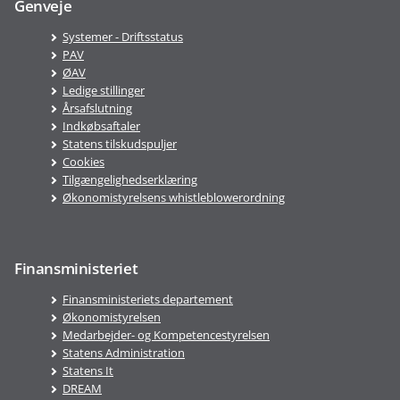
Genveje
Systemer - Driftsstatus
PAV
ØAV
Ledige stillinger
Årsafslutning
Indkøbsaftaler
Statens tilskudspuljer
Cookies
Tilgængelighedserklæring
Økonomistyrelsens whistleblowerordning
Finansministeriet
Finansministeriets departement
Økonomistyrelsen
Medarbejder- og Kompetencestyrelsen
Statens Administration
Statens It
DREAM