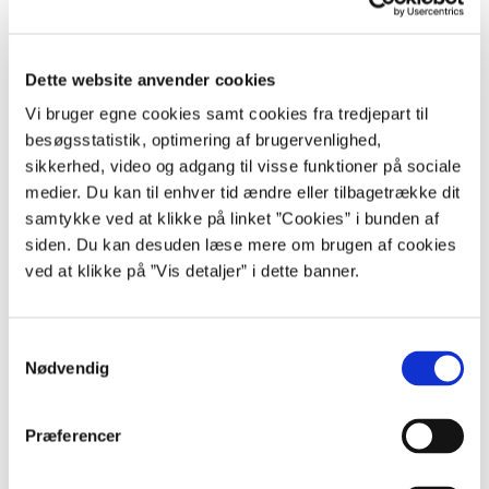
enkelte ministerier deres finanslovsbidrag. Ministerierne fordeler
normalt rammerne på de enkelte institutioner på ministerområdet.
Institutionerne udarbejder herefter budgetbidrag, der samles af
Dette website anvender cookies
ressortministeriet. Finanslovforslaget skal som udgangspunkt
udarbejdes inden for de udmeldte rammer.
Vi bruger egne cookies samt cookies fra tredjepart til
besøgsstatistik, optimering af brugervenlighed,
I begyndelsen af maj sender ministerierne et samlet bidrag til
finanslovforslaget til Finansministeriet. Finansministeriet udarbejder
sikkerhed, video og adgang til visse funktioner på sociale
det samlede finanslovforslag på baggrund af ministeriernes bidrag.
medier. Du kan til enhver tid ændre eller tilbagetrække dit
samtykke ved at klikke på linket ”Cookies” i bunden af
Frem til slutningen af juni foretages såvel en politisk som en teknisk
siden. Du kan desuden læse mere om brugen af cookies
gennemgang og justering af bidragene vedrørende de enkelte
ministerområder. Der vil ofte være politiske og tekniske drøftelser
ved at klikke på ”Vis detaljer” i dette banner.
mellem ressortministerierne og Finansministeriet inden
færdiggørelsen af forslaget. Der afgives trykordre på
finanslovforslaget (ministerområderne §§ 1-28) ved udgangen af juni
S
måned, hvorefter Økonomistyrelsen foretager den afsluttende
Nødvendig
a
redaktionelle behandling og danner trykkegrundlaget for §§ 1-28.
m
I slutningen af juli og begyndelsen af august udarbejdes de såkaldte
t
Præferencer
fællesparagraffer, §§ 35-42, som blandt andet indeholder skatter,
y
reserver, renter m.v. Efter afgivelse af trykordre på det samlede
k
finanslovforslag, foretager Økonomistyrelsen den afsluttende