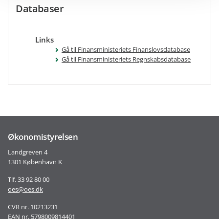
Databaser
Links
Gå til Finansministeriets Finanslovsdatabase
Gå til Finansministeriets Regnskabsdatabase
Økonomistyrelsen
Landgreven 4
1301 København K
Tlf. 33 92 80 00
oes@oes.dk
CVR nr. 10213231
EAN nr. 5798009814401