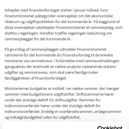
Arbejdet med finanslovforslaget starter i januar måned, hvor
Finansministeriet påbegynder overvejelser om det økonomiske
råderum og udgiftspolitikken for det kommende år. På baggrund af
disse overvejelser udarbejder Finansministeriet et rammeoplæg, som
drøftes i regeringen. Herefter træffer regeringen beslutning om
rammeoplægget for det kommende år.
På grundlag af rammeoplægget udmelder Finansministeriet
rammerne for det kommende års finanslovforslag til de enkelte
ministerier via rammebreve. I forbindelse med rammeudmeldingen
igangsættes der eventuelt en række analyser vedrørende statens
udgifter og serviceniveau, som skal være færdige inden
færdiggørelsen af finanslovforslaget.
Ministeriernes budgetter er inddelt i en række rammer, der hænger
sammen med budgetlovens udgiftslofter. Driftsrammerne hører
under det statslige delloft for driftsudgifter. Rammen for
indkomstoverførsler hører under det statslige delloft for
indkomstoverførsler. Endelig er overførselsrammen, anlægsrammen
og indtægtsbudgettet uden for udgiftsloftet.
Fra marts og frem til begyndelsen af maj måned udarbejder de