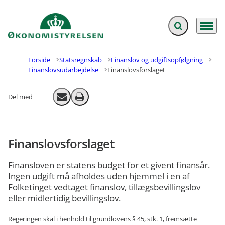
Fold søgefelt ud
Menu
Gå til forsiden
Forside
Statsregnskab
Finanslov og udgiftsopfølgning
Finanslovsudarbejdelse
Finanslovsforslaget
Del med
Send email
Print
Finanslovsforslaget
Finansloven er statens budget for et givent finansår.
Ingen udgift må afholdes uden hjemmel i en af
Folketinget vedtaget finanslov, tillægsbevillingslov
eller midlertidig bevillingslov.
Regeringen skal i henhold til grundlovens § 45, stk. 1, fremsætte