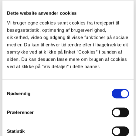
Ændringsforslagene indgår i Folketingets tredjebehandling af
finansloven. Finanslovforslaget tredjebehandles normalt lige før jul.
Dette website anvender cookies
Tredjebehandlingen har karakter af både at være en debat om
finanslovforslaget samt en generelt politisk debat. Der stemmes først
Vi bruger egne cookies samt cookies fra tredjepart til
om ændringsforslagene, derefter om det samlede finanslovforslag.
besøgsstatistik, optimering af brugervenlighed,
sikkerhed, video og adgang til visse funktioner på sociale
Selve reglerne for opstilling af ændringsforslagene er nærmere
beskrevet under 'Ændringsforslag til finanslovforslaget'
medier. Du kan til enhver tid ændre eller tilbagetrække dit
samtykke ved at klikke på linket ”Cookies” i bunden af
siden. Du kan desuden læse mere om brugen af cookies
ved at klikke på ”Vis detaljer” i dette banner.
Finanslove og statsregnskabet
Finanslove og statsregnskaber er tilgængelige online.
S
Find finanslove og statsregnskaber her.
Nødvendig
a
m
t
Præferencer
y
Databaser
k
k
Statistik