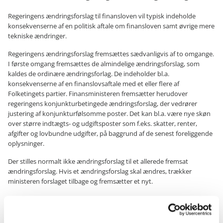
Regeringens ændringsforslag til finansloven vil typisk indeholde
konsekvenserne af en politisk aftale om finansloven samt øvrige mere
tekniske ændringer.
Regeringens ændringsforslag fremsættes sædvanligvis af to omgange.
I første omgang fremsættes de almindelige ændringsforslag, som
kaldes de ordinære ændringsforlag. De indeholder bl.a.
konsekvenserne af en finanslovsaftale med et eller flere af
Folketingets partier. Finansministeren fremsætter herudover
regeringens konjunkturbetingede ændringsforslag, der vedrører
justering af konjunkturfølsomme poster. Det kan bl.a. være nye skøn
over større indtægts- og udgiftsposter som f.eks. skatter, renter,
afgifter og lovbundne udgifter, på baggrund af de senest foreliggende
oplysninger.
Der stilles normalt ikke ændringsforslag til et allerede fremsat
ændringsforslag. Hvis et ændringsforslag skal ændres, trækker
ministeren forslaget tilbage og fremsætter et nyt.
Ligeledes vil oppositionen normalt fremsætte ændringsforslag til
finansloven.