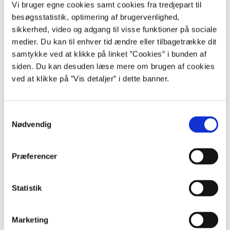
Vi bruger egne cookies samt cookies fra tredjepart til
indarbejdes som ændringsforslag til finanslovforslaget.
besøgsstatistik, optimering af brugervenlighed,
sikkerhed, video og adgang til visse funktioner på sociale
medier. Du kan til enhver tid ændre eller tilbagetrække dit
Finanslove og statsregnskabet
samtykke ved at klikke på linket ”Cookies” i bunden af
siden. Du kan desuden læse mere om brugen af cookies
Finanslove og statsregnskaber er tilgængelige online.
ved at klikke på ”Vis detaljer” i dette banner.
Find finanslove og statsregnskaber her.
S
Nødvendig
a
m
Databaser
t
Præferencer
y
Links
k
Gå til Finansministeriets Finanslovsdatabase
k
Statistik
Gå til Finansministeriets Regnskabsdatabase
e
v
Marketing
a