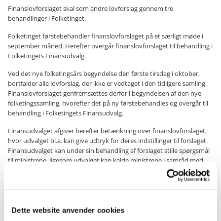
Finanslovforslaget skal som andre lovforslag gennem tre
behandlinger i Folketinget.
Folketinget førstebehandler finanslovforslaget på et særligt møde i
september måned. Herefter overgår finanslovforslaget til behandling i
Folketingets Finansudvalg.
Ved det nye folketingsårs begyndelse den første tirsdag i oktober,
bortfalder alle lovforslag, der ikke er vedtaget i den tidligere samling.
Finanslovforslaget genfremsættes derfor i begyndelsen af den nye
folketingssamling, hvorefter det på ny førstebehandles og overgår til
behandling i Folketingets Finansudvalg.
Finansudvalget afgiver herefter betænkning over finanslovforslaget,
hvor udvalget bl.a. kan give udtryk for deres indstillinger til forslaget.
Finansudvalget kan under sin behandling af forslaget stille spørgsmål
til ministrene, ligesom udvalget kan kalde ministrene i samråd med
henblik på at få uddybet de oplysninger, der fremgår af
finanslovforslaget m.v.
Lovbehandlingen munder normalt ud i en politisk aftale om
finansloven mellem regeringen og et eller flere af Folketingets partier.
Dette website anvender cookies
Konsekvenserne af aftalen samt eventuelle øvrige ændringer