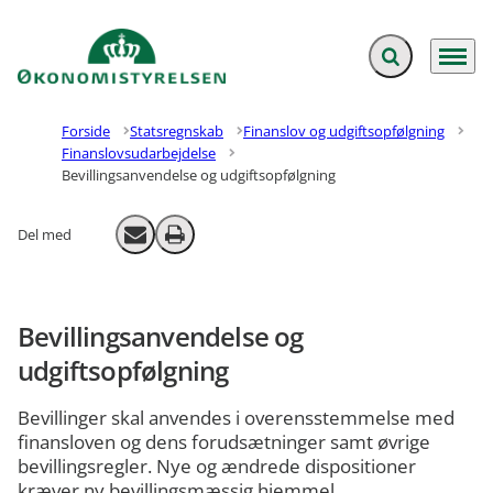
Fold søgefelt ud
Menu
Gå til forsiden
Forside
Statsregnskab
Finanslov og udgiftsopfølgning
Finanslovsudarbejdelse
Bevillingsanvendelse og udgiftsopfølgning
Del med
Send email
Print
Bevillingsanvendelse og
udgiftsopfølgning
Bevillinger skal anvendes i overensstemmelse med
finansloven og dens forudsætninger samt øvrige
bevillingsregler. Nye og ændrede dispositioner
kræver ny bevillingsmæssig hjemmel.