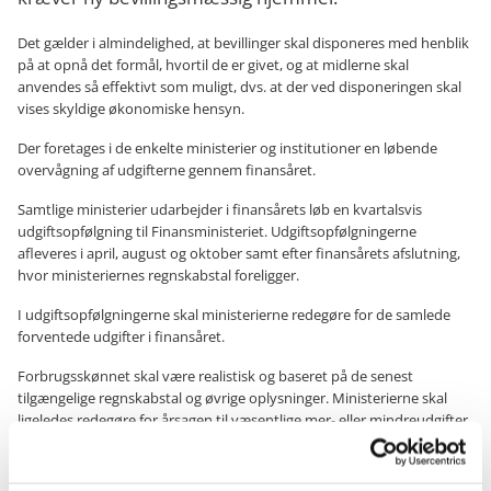
Det gælder i almindelighed, at bevillinger skal disponeres med henblik
på at opnå det formål, hvortil de er givet, og at midlerne skal
anvendes så effektivt som muligt, dvs. at der ved disponeringen skal
vises skyldige økonomiske hensyn.
Der foretages i de enkelte ministerier og institutioner en løbende
overvågning af udgifterne gennem finansåret.
Samtlige ministerier udarbejder i finansårets løb en kvartalsvis
udgiftsopfølgning til Finansministeriet. Udgiftsopfølgningerne
afleveres i april, august og oktober samt efter finansårets afslutning,
hvor ministeriernes regnskabstal foreligger.
I udgiftsopfølgningerne skal ministerierne redegøre for de samlede
forventede udgifter i finansåret.
Forbrugsskønnet skal være realistisk og baseret på de senest
tilgængelige regnskabstal og øvrige oplysninger. Ministerierne skal
ligeledes redegøre for årsagen til væsentlige mer- eller mindreudgifter
i forhold til bevillingen på finansloven.
Er der behov for at gennemføre nye eller ændrede dispositioner i