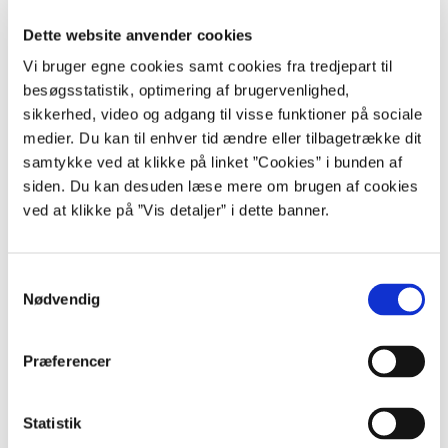
forhold til de givne bevillinger, kræver dette som udgangspunkt
tilslutning fra Finansudvalget. Dette sker ved, at ministrene sender
Dette website anvender cookies
bevillingsansøgninger, såkaldte aktstykker, til Finansudvalget.
Vi bruger egne cookies samt cookies fra tredjepart til
Finansministeriet skal forinden forelæggelse for Finansudvalget have
besøgsstatistik, optimering af brugervenlighed,
givet sin tilslutning til bevillingsansøgningen.
Se nærmere om reglerne
sikkerhed, video og adgang til visse funktioner på sociale
for nye eller ændrede dispositioner i Budgetvejledningen.
medier. Du kan til enhver tid ændre eller tilbagetrække dit
samtykke ved at klikke på linket ”Cookies” i bunden af
siden. Du kan desuden læse mere om brugen af cookies
Finanslove og statsregnskabet
ved at klikke på ”Vis detaljer” i dette banner.
Finanslove og statsregnskaber er tilgængelige online.
S
Find finanslove og statsregnskaber her.
Nødvendig
a
m
t
Præferencer
y
Databaser
k
k
Statistik
e