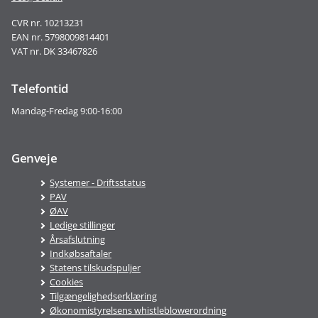
CVR nr. 10213231
EAN nr. 5798009814401
VAT nr. DK 33467826
Telefontid
Mandag-Fredag 9:00-16:00
Genveje
Systemer - Driftsstatus
PAV
ØAV
Ledige stillinger
Årsafslutning
Indkøbsaftaler
Statens tilskudspuljer
Cookies
Tilgængelighedserklæring
Økonomistyrelsens whistleblowerordning