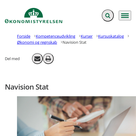
Fold søgefelt ud
Menu
Gå til forsiden
Forside
Kompetenceudvikling
Kurser
Kursuskatalog
Økonomi og regnskab
Navision Stat
Del med
Send email
Print
Navision Stat