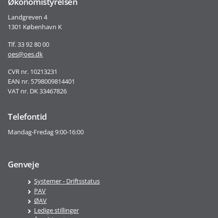
Økonomistyrelsen
Landgreven 4
1301 København K
Tlf. 33 92 80 00
oes@oes.dk
CVR nr. 10213231
EAN nr. 5798009814401
VAT nr. DK 33467826
Telefontid
Mandag-Fredag 9:00-16:00
Genveje
Systemer - Driftsstatus
PAV
ØAV
Ledige stillinger