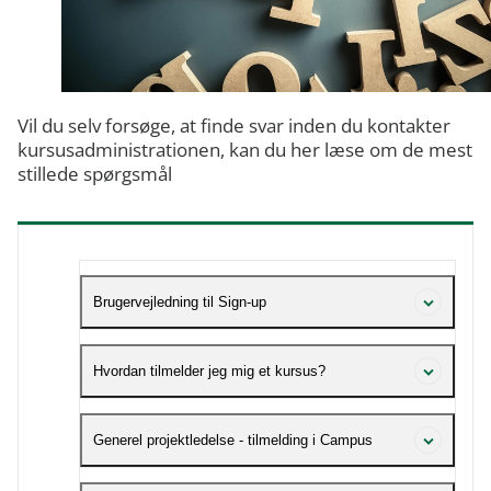
Vil du selv forsøge, at finde svar inden du kontakter
kursusadministrationen, kan du her læse om de mest
stillede spørgsmål
Brugervejledning til Sign-up
Er du intern bruger, kan du logge på Campus med det
Hvordan tilmelder jeg mig et kursus?
samme.
Er du ekstern bruger, skal du oprette dig i Campus, før
Tilmelding til et kursus foregår altid i Campus.
Generel projektledelse - tilmelding i Campus
du kan logge på.
Har du ikke en brugerprofil til Campus, skal du
Du kan læse mere om brugervejleninger her.