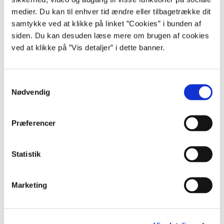
medier. Du kan til enhver tid ændre eller tilbagetrække dit
samtykke ved at klikke på linket ”Cookies” i bunden af
Se vejledende datoer for opdatering af Statens BI –
siden. Du kan desuden læse mere om brugen af cookies
ISOLAs statistikker
ved at klikke på ”Vis detaljer” i dette banner.
S
Nødvendig
Mere information om ISOLA
Løn- og
a
Kvartal
Fraværsstatistikker
personalestatistikker
m
Brugervejledninger til Statens BI – ISOLA
t
Præferencer
Brugeradministration i ISOLA
y
1.
15. april
1. juni
k
kvartal
k
Statistik
e
v
Flere tal om løn og personale
2.
15. juli
1. oktober
Marketing
kvartal
a
Hvis du blot søger enkle lønstatistikker for medarbejdere i
l
staten, kan vi anbefale det offentligt tilgængelige
g
værktøj Lønoverblik.dk. Det er enkelt at bruge og anvender
3.