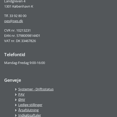
Landgreven 4
1301 København K
Tlf. 33 92 80 00
oes@oes.dk
CVR nr. 10213231
EAN nr. 5798009814401
VAT nr. DK 33467826
Telefontid
Mandag-Fredag 9:00-16:00
Genveje
Systemer - Driftsstatus
PAV
ØAV
Ledige stillinger
Årsafslutning
Indkøbsaftaler