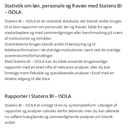
Statistik om løn, personale og fravær med Statens BI
– ISOLA
Statens BI – ISOLA er en statistisk database, der blandt andet bruges
til at lave rapporter om personale, løn og fravær, både for egne
medarbejdere og med sammenligninger eller benchmarking på tværs
af institutioner og områder.
Statistikkerne bruges blandt andet til lønstyring og til
ledelsesinformation i de statslige institutioner, samt ved de statslige
overenskomstforhandlinger.
Med Statens BI – ISOLA kan du både anvende brugervenlige
rapporter med en bred vifte af relevante analyser, eller du kan
foretage mere fleksible og specialiserede analyser i Excel med en
direkte adgang til alle data.
Rapporter i Statens BI – ISOLA
Statens BI – ISOLA er omlagt til en ny systemplatform. Udvalget af
rapporter og analyser udvides derfor løbende, men du kan allerede
nu udføre tværgående og sammenlignende analyser om blandt
andet: