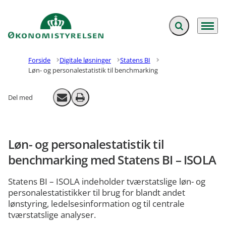
Fold søgefelt ud
Menu
Gå til forsiden
Forside
Digitale løsninger
Statens BI
Løn- og personalestatistik til benchmarking
Del med
Send email
Print
Løn- og personalestatistik til
benchmarking med Statens BI – ISOLA
Statens BI – ISOLA indeholder tværstatslige løn- og
personalestatistikker til brug for blandt andet
lønstyring, ledelsesinformation og til centrale
tværstatslige analyser.