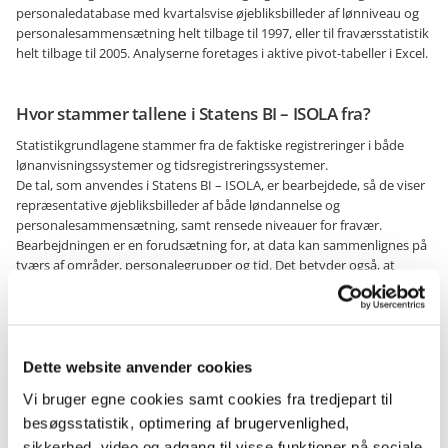
personaledatabase med kvartalsvise øjebliksbilleder af lønniveau og
personalesammensætning helt tilbage til 1997, eller til fraværsstatistik
helt tilbage til 2005. Analyserne foretages i aktive pivot-tabeller i Excel.
Hvor stammer tallene i Statens BI – ISOLA fra?
Statistikgrundlagene stammer fra de faktiske registreringer i både
lønanvisningssystemer og tidsregistreringssystemer.
De tal, som anvendes i Statens BI – ISOLA, er bearbejdede, så de viser
repræsentative øjebliksbilleder af både løndannelse og
personalesammensætning, samt rensede niveauer for fravær.
Bearbejdningen er en forudsætning for, at data kan sammenlignes på
tværs af områder, personalegrupper og tid. Det betyder også, at
tallene ikke altid kan sammenlignes én-til-én med registreringerne i
kildesystemerne.
Dette website anvender cookies
Opdateringsfrekvens
Vi bruger egne cookies samt cookies fra tredjepart til
Statistikkerne i Statens BI – ISOLA opdateres kvartalsvist. Det er ikke
besøgsstatistik, optimering af brugervenlighed,
muligt på forhånd at give en fast dato for udgivelse, men vi forsøger at
efterleve en række vejledende datoer.
sikkerhed, video og adgang til visse funktioner på sociale