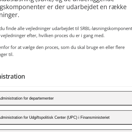
ngskomponenter er der udarbejdet en række
ninger.
du finde alle vejledninger udarbejdet til SRBL-løsningskomponen
 vejledninger efter, hvilken proces du er i gang med.
enfor for at vælge den proces, som du skal bruge en eller flere
ger til.
istration
dministration for departementer
e vejledninger for Statens Administrative Stamdata (SADA).
dministration for Udgiftspolitisk Center (UPC) i Finansministeriet