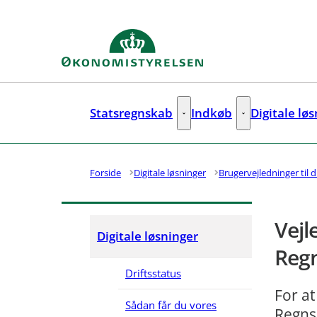
Gå til forsiden
Statsregnskab
Indkøb
Digitale lø
Statsregnskab - Flere links
Indkøb - Flere lin
Forside
Digitale løsninger
Brugervejledninger til d
Vejl
Digitale løsninger
Reg
Driftsstatus
For at
Sådan får du vores
Regns