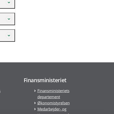
Finansministeriet
s
Finansministeriets
departement
Økonomistyrelsen
Medarbejder- og