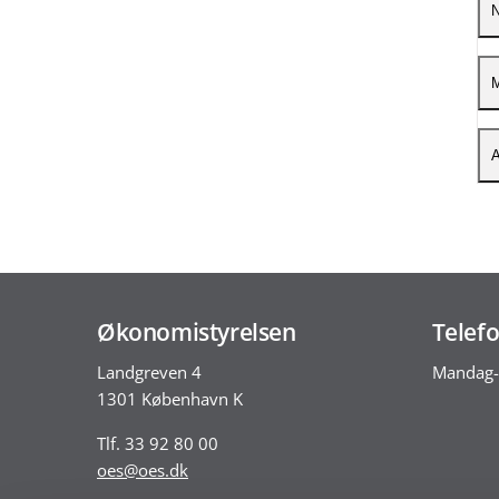
V
N
V
V
V
M
V
V
A
V
V
V
V
V
Økonomistyrelsen
Telefo
V
Landgreven 4
Mandag-
1301 København K
Tlf. 33 92 80 00
oes@oes.dk