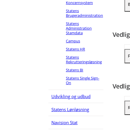
Koncernsystem
L
B
Statens
S
Brugeradministration
S
Statens
Administration
Stamdata
Vedlig
V
Campus
V
Statens HR
F
Statens
Rekrutteringsløsning
Statens BI
S
Statens Single Sign-
On
Vedlig
Udvikling og udbud
R
Statens Lønløsning
Navision Stat
S