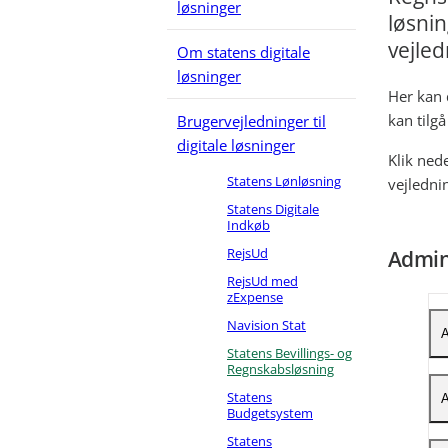
løsninger
løsni
vejled
Om statens digitale
løsninger
Her kan 
kan tilgå
Brugervejledninger til
digitale løsninger
Klik ned
Statens Lønløsning
vejlednin
Statens Digitale
Indkøb
RejsUd
Admin
RejsUd med
zExpense
Navision Stat
A
Statens Bevillings- og
Regnskabsløsning
S
Statens
A
Budgetsystem
Statens