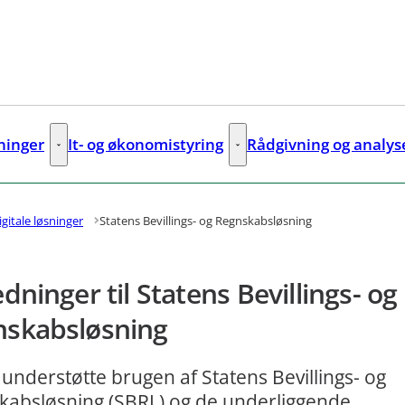
sninger
It- og økonomistyring
Rådgivning og analys
ks
Digitale løsninger - Flere links
It- og økonomistyring - Flere lin
igitale løsninger
Statens Bevillings- og Regnskabsløsning
edninger til Statens Bevillings- og
nskabsløsning
 understøtte brugen af Statens Bevillings- og
kabsløsning (SBRL) og de underliggende