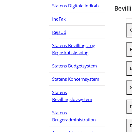
Statens Digitale Indkøb
Bevill
IndFak
G
RejsUd
Statens Bevillings- og
Å
Regnskabsløsning
I
Statens Budgetsystem
R
B
O
(
Statens Koncernsystem
R
B
S
T
R
Statens
P
Bevillingslovsystem
V
P
F
T
Statens
O
F
Brugeradministration
F
R
T