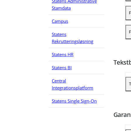
Statens Administrative
F
Stamdata
T
I
F
F
(
Campus
F
R
F
Statens
F
Rekrutteringsløsning
B
I
K
Statens HR
Tekstb
Statens BI
Central
T
Integrationsplatform
Statens Single Sign-On
V
Garant
V