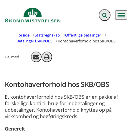
Fold søgefelt ud
Menu
Gå til forsiden
Forside
Statsregnskab
Offentlige betalinger
Betalinger i SKB/OBS
Kontohaverforhold hos SKB/OBS
Del med
Send email
Print
Kontohaverforhold hos SKB/OBS
Et kontohaverforhold hos SKB/OBS er en pakke af
forskellige konti til brug for indbetalinger og
udbetalinger. Kontohaverforhold knyttes op på
virksomhed og bogføringskreds.
Generelt