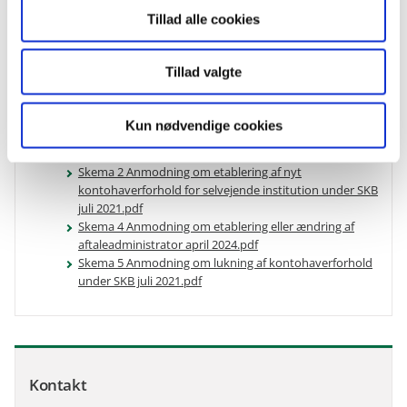
Tillad alle cookies
Skemaer til etablering/lukning af
Tillad valgte
kontohaverforhold
Skema 1 Anmodning om etablering af nyt
Kun nødvendige cookies
kontohaverforhold for statsinstitutioner under SKB juli
2021.pdf
Skema 2 Anmodning om etablering af nyt
kontohaverforhold for selvejende institution under SKB
juli 2021.pdf
Skema 4 Anmodning om etablering eller ændring af
aftaleadministrator april 2024.pdf
Skema 5 Anmodning om lukning af kontohaverforhold
under SKB juli 2021.pdf
Kontakt