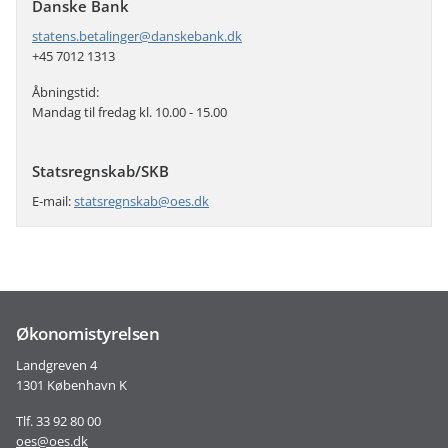
Danske Bank
statens.betalinger@danskebank.dk
+45 7012 1313
Åbningstid:
Mandag til fredag kl. 10.00 - 15.00
Statsregnskab/SKB
E-mail:
statsregnskab@oes.dk
Økonomistyrelsen
Landgreven 4
1301 København K
Tlf. 33 92 80 00
oes@oes.dk