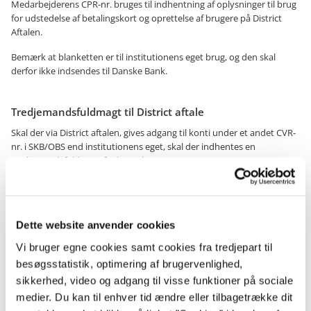
Medarbejderens CPR-nr. bruges til indhentning af oplysninger til brug
for udstedelse af betalingskort og oprettelse af brugere på District
Aftalen.
Bemærk at blanketten er til institutionens eget brug, og den skal
derfor ikke indsendes til Danske Bank.
Tredjemandsfuldmagt til District aftale
Skal der via District aftalen, gives adgang til konti under et andet CVR-
nr. i SKB/OBS end institutionens eget, skal der indhentes en
tredjemandsfuldmagt fra kontohaver.
Fuldmagten gives ved at udfylde blanketten Tredjemandsfuldmagt til
District Aftale i SKB/OBS.
Hent Tredjemandsfuldmagt til District aftale
i SKB/OBS.
Dette website anvender cookies
Fuldmagtsgiveren er kontohaver. Fuldmagtshaver er den institution,
Vi bruger egne cookies samt cookies fra tredjepart til
der er bemyndiget til at forespørge og/disponere på kontohavers
besøgsstatistik, optimering af brugervenlighed,
konti via Fuldmagtshavers egen District aftale.
sikkerhed, video og adgang til visse funktioner på sociale
Med tredjemandsfuldmagten gives der fuldmagt til, at:
medier. Du kan til enhver tid ændre eller tilbagetrække dit