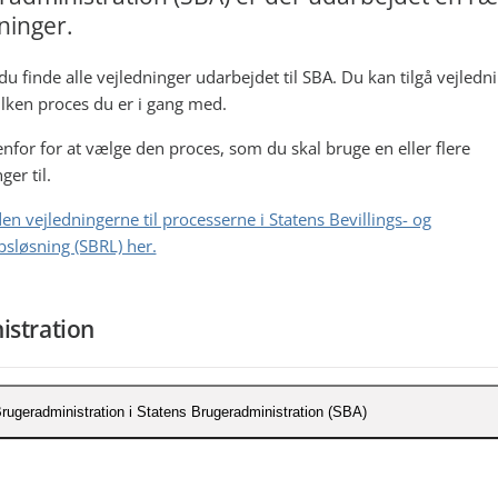
ninger.
du finde alle vejledninger udarbejdet til SBA. Du kan tilgå vejledn
vilken proces du er i gang med.
enfor for at vælge den proces, som du skal bruge en eller flere
ger til.
en vejledningerne til processerne i Statens Bevillings- og
sløsning (SBRL) her.
istration
rugeradministration i Statens Brugeradministration (SBA)
pret bruger i SBA (pdf)