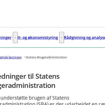
sninger
It- og økonomistyring
Rådgivning og analys
ks
Digitale løsninger - Flere links
It- og økonomistyring - Flere lin
igitale løsninger
Statens Brugeradministration
edninger til Statens
eradministration
 understøtte brugen af Statens
radministration (SBA) er der udarbejdet en r