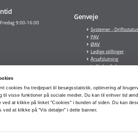
ntid
Genveje
Fredag 9:00-16:00
Systemer - Driftsstatu
PAV
ØAV
Ledige stillinger
Årsafslutning
Indkøbsaftaler
Statens tilskudspuljer
ookies
Cookies
 cookies fra tredjepart til besøgsstatistik, optimering af bruger
Tilgængelighedserklæ
til visse funktioner på sociale medier. Du kan til enhver tid ænd
Økonomistyrelsens
 ved at klikke på linket ”Cookies” i bunden af siden. Du kan de
whistleblowerordning
ved at klikke på ”Vis detaljer” i dette banner.