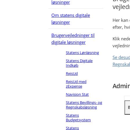
løsninger
vejled
Om statens digitale
Her kan 
løsninger
efter, h
Brugervejledninger til
Klik ned
digitale løsninger
vejlednin
Statens Lønløsning
Se desud
Statens Digitale
Regnskab
Indkøb
RejsUd
RejsUd med
Admin
zExpense
Navision Stat
Statens Bevillings- og
Regnskabsløsning
B
Statens
Budgetsystem
O
Statens