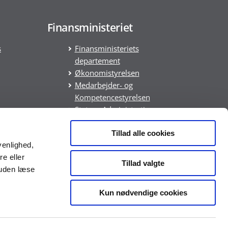
Finansministeriet
s
Finansministeriets
departement
Økonomistyrelsen
Medarbejder- og
Kompetencestyrelsen
Statens Administration
Statens It
Tillad alle cookies
DREAM
venlighed,
ring
re eller
Tillad valgte
suden læse
Kun nødvendige cookies