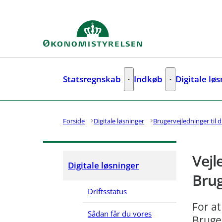
Gå til forsiden
Statsregnskab
Indkøb
Digitale lø
Statsregnskab - Flere links
Indkøb - Flere lin
Forside
Digitale løsninger
Brugervejledninger til d
Vejl
Digitale løsninger
Brug
Driftsstatus
For at
Sådan får du vores
Bruge