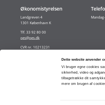
Økonomistyrelsen
Telefo
Landgreven 4
Mandag-
1301 København K
Tlf. 33 92 80 00
oes@oes.dk
CVR nr. 10213231
EAN nr. 5798009814401
VAT nr. DK 33467826
Dette website anvender c
Vi bruger egne cookies samt
sikkerhed, video og adgang 
tilbagetrække dit samtykke
mere om brugen af cookies 