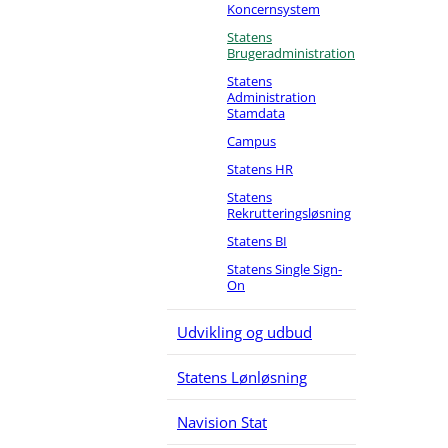
Koncernsystem
F
Statens
Brugeradministration
T
Statens
Administration
T
Stamdata
Campus
F
Statens HR
Æ
Statens
Rekrutteringsløsning
Æ
Statens BI
K
Statens Single Sign-
On
R
Udvikling og udbud
T
Statens Lønløsning
T
Navision Stat
T