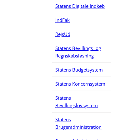
V
Statens Digitale Indkøb
V
IndFak
RejsUd
Statens Bevillings- og
Regnskabsløsning
Statens Budgetsystem
Statens Koncernsystem
Statens
Bevillingslovsystem
Statens
Brugeradministration