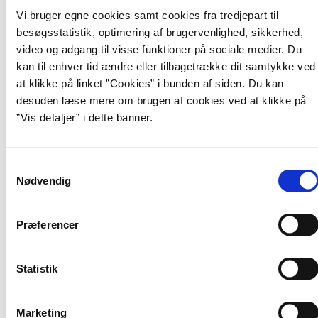
Læs mere om pris, se kursusdatoer og tilmeld
emne.
Vi bruger egne cookies samt cookies fra tredjepart til
Afholdelse:
København
dig via Campus
Klik på ”Opret efterspørgsel” i kursusbeskrivelsen - Så
besøgsstatistik, optimering af brugervenlighed, sikkerhed,
vil du blive kontaktet pr. mail når vi igen udbyder det
Kontakt:
kursus@oes.dk
video og adgang til visse funktioner på sociale medier. Du
efterspurgte kursus.
kan til enhver tid ændre eller tilbagetrække dit samtykke ved
Læs mere om pris, se kursusdatoer og tilmeld
Kontakt:
kursus@oes.dk
dig via Campus
at klikke på linket ”Cookies” i bunden af siden. Du kan
desuden læse mere om brugen af cookies ved at klikke på
Denne miniguide viser, hvordan du kan tilkendegive,
”Vis detaljer” i dette banner.
at du gerne vil have oprettet en ny klasse ved at
sende en læringsforespørgsel.
Læringsforespørgsel (pdf)
S
Nødvendig
Kursusadministrationen
a
m
Har du spørgsmål er du velkommen til at kontakte
t
Præferencer
kursus@oes.dk
y
k
k
Statistik
e
v
Genveje
Marketing