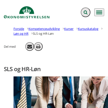
Fold søgefelt ud
Menu
Gå til forsiden
Forside
Kompetenceudvikling
Kurser
Kursuskatalog
Løn og HR
SLS og HR-Løn
Del med
Send email
Print
SLS og HR-Løn