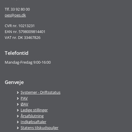
Tlf. 33 92 80 00
oes@oes.dk
CVR nr. 10213231
EAN nr. 5798009814401
VAT nr. DK 33467826
Telefontid
Mandag-Fredag 9:00-16:00
Genveje
Systemer - Driftsstatus
PAV
ØAV
Ledige stillinger
Årsafslutning
Indkøbsaftaler
Statens tilskudspuljer