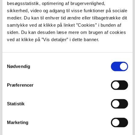
besøgsstatistik, optimering af brugervenlighed,
Brug af data til statistik og analyser i
sikkerhed, video og adgang til visse funktioner på sociale
Økonomistyrelsen
medier. Du kan til enhver tid ændre eller tilbagetrække dit
samtykke ved at klikke på linket ”Cookies” i bunden af
Når Økonomistyrelsen udarbejder statistikker og analyser med
udgangspunkt i data fra Statens BI – LDV, anvender styrelsen alene
siden. Du kan desuden læse mere om brugen af cookies
metadata.
ved at klikke på ”Vis detaljer” i dette banner.
Det betyder, at den delmængde af fagdata og produktionsdata, som
institutioner vælger at tilføje til deres LDV, ikke bliver behandlet i
S
forbindelse med statistik og analyser.
Nødvendig
a
m
t
Præferencer
Kontakt
y
k
Henvendelser om databrud og sikkerhedshændelser, samt
øvrige spørgsmål om sikkerhed:
k
Statistik
sikkerhed@oes.dk
e
v
Marketing
a
l