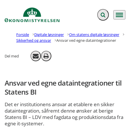
Fold søgefelt ud
Menu
Gå til forsiden
Forside
Digitale løsninger
Om statens digitale løsninger
Sikkerhed og ansvar
Ansvar ved egne dataintegrationer
Del med
Send email
Print
Ansvar ved egne dataintegrationer til
Statens BI
Det er institutionens ansvar at etablere en sikker
dataintegration, såfremt denne ønsker at berige
Statens BI – LDV med fagdata og produktionsdata fra
egne it-systemer.