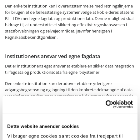
Den enkelte institution kan i overensstemmelse med retningslinjerne
for brugen af de fællesstatslige systemer vælge at koble deres Statens
BI – LDV med egne fagdata og produktionsdata. Denne mulighed skal
bidrage til, at understøtte et sikkert og effektivt regnskabsvæsen i
statsforvaltningen og selvejeområdet, jævnfør hensigten i
Regnskabsbekendtgørelsen.
Institutionens ansvar ved egne fagdata
Det er institutionens eget ansvar at etablere en sikker dataintegration
til fagdata og produktionsdata fra egne it-systemer.
Den enkelte institution kan derudover etablere yderligere
adgangsbegrænsning og logning til den konkrete delmængde af data.
Her skal man særligt være opmærksom på de rammer for at anvende
Statens BI – LDV, der er angivet i hjælpefortegnelsen for systemet.
Økonomistyrelsens BI-enhed kan konkret rådgive om dette.
Læs mere om fortegnelser over behandling af persondata
Dette website anvender cookies
Kontakt BI-enheden via Serviceportalen hos Statens Administration
Vi bruger egne cookies samt cookies fra tredjepart til