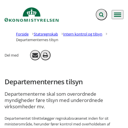
Fold søgefelt ud
Menu
Gå til forsiden
Forside
Statsregnskab
Intern kontrol og tilsyn
Departementernes tilsyn
Del med
Send email
Print
Departementernes tilsyn
Departementerne skal som overordnede
myndigheder føre tilsyn med underordnede
virksomheder mv.
Departementet tilrettelægger regnskabsvæsenet inden for sit
ministerområde, herunder fører kontrol med overholdelsen af