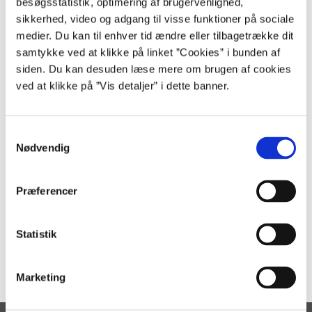
besøgsstatistik, optimering af brugervenlighed,
Relevant lovgivning
sikkerhed, video og adgang til visse funktioner på sociale
medier. Du kan til enhver tid ændre eller tilbagetrække dit
Regnskabsbekendtgørelsen
samtykke ved at klikke på linket ”Cookies” i bunden af
siden. Du kan desuden læse mere om brugen af cookies
ved at klikke på ”Vis detaljer” i dette banner.
Relevante vejledninger
S
Vejledning om finansiel intern kontrol.pdf
Nødvendig
a
Vejledning om departementernes finansielle
m
tilsynsforpligtelse.pdf
t
Vejledning om udarbejdelse af ministerieinstrukser.pdf
Præferencer
y
Vejledning om udarbejdelse af
virksomhedsinstrukser.pdf
k
Vejledning om udarbejdelse af regnskabsinstrukser.pdf
k
Statistik
e
v
Marketing
a
l