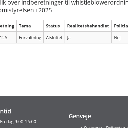
ik over indberetninger til whistleblowerordnin
mistyrelsen i 2025
etning
Tema
Status
Realitetsbehandlet
Politi
125
Forvaltning
Afsluttet
Ja
Nej
ntid
Genveje
Fredag 9:00-16:00
Systemer - Driftsstatu