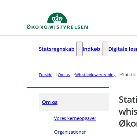
Gå til forsiden
Statsregnskab
Indkøb
Digitale lø
Statsregnskab - Flere links
Indkøb - Flere lin
Forside
Om os
Whistleblowerordning
Statisti
Stat
Om os
whis
Vores kerneopgaver
Øko
Organisationen