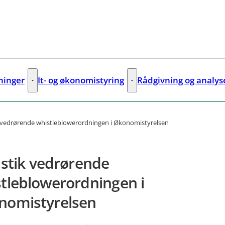
sninger
It- og økonomistyring
Rådgivning og analys
ks
Digitale løsninger - Flere links
It- og økonomistyring - Flere lin
k vedrørende whistleblowerordningen i Økonomistyrelsen
istik vedrørende
tleblowerordningen i
nomistyrelsen