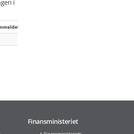
gen i
anmeldelse
Finansministeriet
s
Finansministeriets