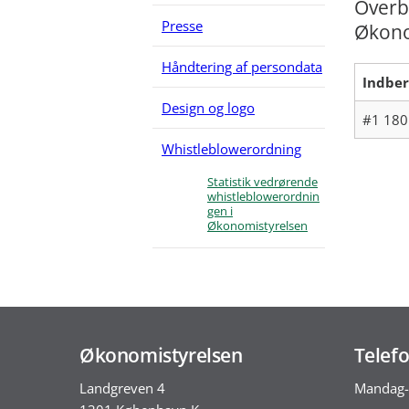
Overbl
Presse
Økono
Håndtering af persondata
Indber
Design og logo
#1 180
Whistleblowerordning
Statistik vedrørende
whistleblowerordnin
gen i
Økonomistyrelsen
Økonomistyrelsen
Telefo
Landgreven 4
Mandag-