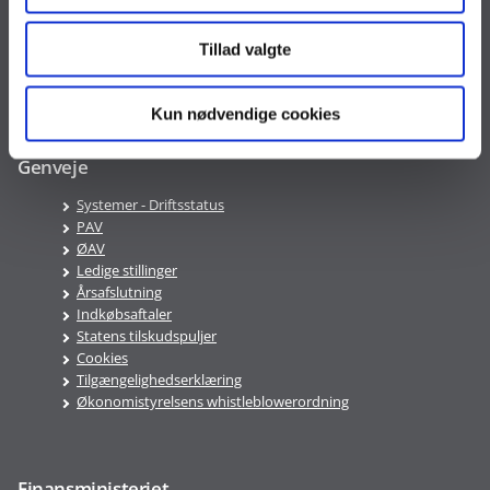
VAT nr. DK 33467826
Tillad valgte
Telefontid
Mandag-Fredag 9:00-16:00
Kun nødvendige cookies
Genveje
Systemer - Driftsstatus
PAV
ØAV
Ledige stillinger
Årsafslutning
Indkøbsaftaler
Statens tilskudspuljer
Cookies
Tilgængelighedserklæring
Økonomistyrelsens whistleblowerordning
Finansministeriet