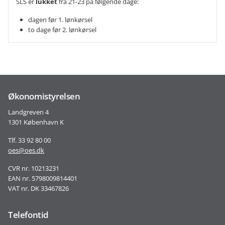
SLS er
lukket
fra 21-23 på følgende dage:
dagen før 1. lønkørsel
to dage før 2. lønkørsel
Økonomistyrelsen
Landgreven 4
1301 København K
Tlf. 33 92 80 00
oes@oes.dk
CVR nr. 10213231
EAN nr. 5798009814401
VAT nr. DK 33467826
Telefontid