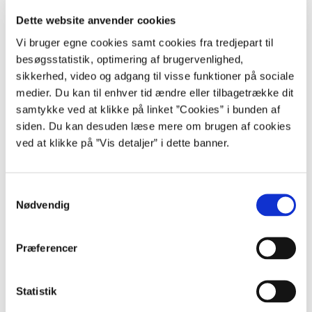
Mandag d. 16.
12/2026
1.
Fredag d. 6. november
november
Dette website anvender cookies
Vi bruger egne cookies samt cookies fra tredjepart til
Mandag d. 30.
12/2026
2.
Torsdag d. 19. november
november
besøgsstatistik, optimering af brugervenlighed,
sikkerhed, video og adgang til visse funktioner på sociale
Onsdag d. 16.
01/2027
1.
Tirsdag d. 8. december
medier. Du kan til enhver tid ændre eller tilbagetrække dit
december
samtykke ved at klikke på linket ”Cookies” i bunden af
Onsdag d. 30.
siden. Du kan desuden læse mere om brugen af cookies
01/2027
2.
Torsdag d. 17. december
december
ved at klikke på ”Vis detaljer” i dette banner.
02/2027
1.
Torsdag d. 7. januar
Fredag d. 15. januar
02/2027
2.
Onsdag d. 20. januar
Fredag d. 29. januar
S
Nødvendig
a
m
t
Præferencer
y
Tip
k
Importér kørselskalenderen til Outlook, så du husker fristerne
k
Statistik
hver gang.
e