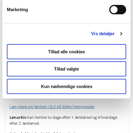
v
Se vejledningen, og hent filerne i Filkassen
Marketing
a
l
g
Vis detaljer
Bemærkninger til kalenderen
LG
betyder løngeneration
Tillad alle cookies
LK
betyder lønkørsel
LK 1.
Beregning og udbetaling af løn
Tillad valgte
LK 2.
Beregning og udbetaling af løn og tjenestemandspension
Kun nødvendige cookies
Løntestkørsler
kan ikke afvikles samme dag og dagen efter en
lønkørsel.
Læs mere om løntest i SLS på SAMs hjemmeside
Lønarkiv
kan hentes to dage efter 1. lønkørsel og 4 hverdage
efter 2. lønkørsel.