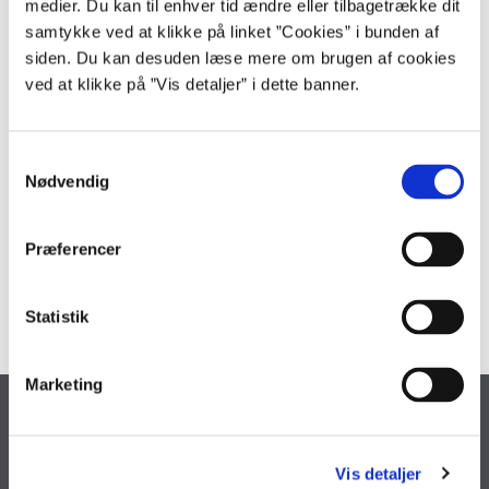
medier. Du kan til enhver tid ændre eller tilbagetrække dit
persontransport ved at lade tilbudsgivere konkurrere om, hvem der
samtykke ved at klikke på linket ”Cookies” i bunden af
kan levere den største andel af taxiture i nul- og lavemissionsbiler.
siden. Du kan desuden læse mere om brugen af cookies
Samtidig afløftes udbudspligten, så de enkelte statslige institutioner
ved at klikke på ”Vis detaljer” i dette banner.
ikke skal udbyde taxikørsel hver for sig. Transaktionsomkostningerne
holdes derfor lave for både taxiselskaberne og de statslige
institutioner.
S
Nødvendig
a
m
Kontakt
t
Præferencer
y
kommunikation@oes.dk
k
k
Statistik
e
v
Marketing
a
Økonomistyrelsen
l
g
Landgreven 4
Vis detaljer
1301 København K