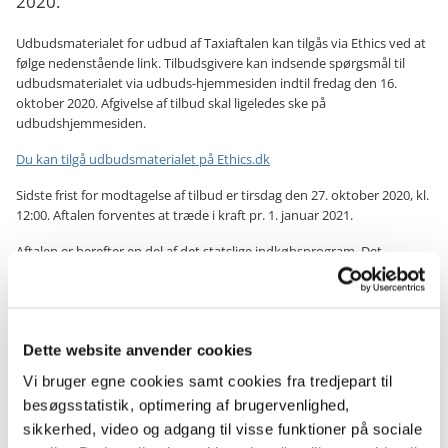
2020.
Udbudsmaterialet for udbud af Taxiaftalen kan tilgås via Ethics ved at
følge nedenstående link. Tilbudsgivere kan indsende spørgsmål til
udbudsmaterialet via udbuds-hjemmesiden indtil fredag den 16.
oktober 2020. Afgivelse af tilbud skal ligeledes ske på
udbudshjemmesiden.
Du kan tilgå udbudsmaterialet på Ethics.dk
Sidste frist for modtagelse af tilbud er tirsdag den 27. oktober 2020, kl.
12:00. Aftalen forventes at træde i kraft pr. 1. januar 2021.
Aftalen er herefter en del af det statslige indkøbsprogram. Det
indebærer, at de statslige institutioner skal bruge aftalen til indkøb af
taxikørsel.
Den kommende aftale skal medvirke til at reducere
Dette website anvender cookies
CO2-udledningen
Vi bruger egne cookies samt cookies fra tredjepart til
Som et led i regeringens målsætning om en reduktion i udledningen af
besøgsstatistik, optimering af brugervenlighed,
drivhusgasser på 70 pct. inden 2030, stræber den kommende
sikkerhed, video og adgang til visse funktioner på sociale
taxiaftale efter at sænke udledningen fra det statslige forbrug af