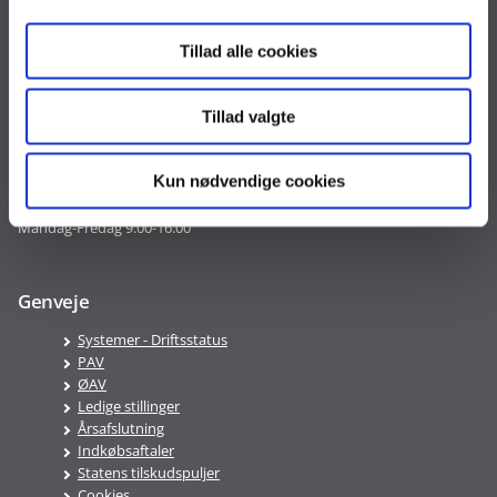
Tlf. 33 92 80 00
oes@oes.dk
Tillad alle cookies
CVR nr. 10213231
EAN nr. 5798009814401
Tillad valgte
VAT nr. DK 33467826
Kun nødvendige cookies
Telefontid
Mandag-Fredag 9:00-16:00
Genveje
Systemer - Driftsstatus
PAV
ØAV
Ledige stillinger
Årsafslutning
Indkøbsaftaler
Statens tilskudspuljer
Cookies