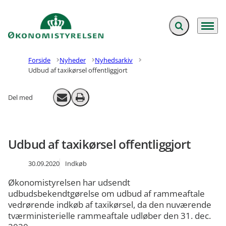
Fold søgefelt ud
Menu
Gå til forsiden
Forside
Nyheder
Nyhedsarkiv
Udbud af taxikørsel offentliggjort
Del med
Send email
Print
Udbud af taxikørsel offentliggjort
30.09.2020
Indkøb
Økonomistyrelsen har udsendt
udbudsbekendtgørelse om udbud af rammeaftale
vedrørende indkøb af taxikørsel, da den nuværende
tværministerielle rammeaftale udløber den 31. dec.