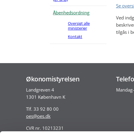
Se oversi
Åbenhedsordning
Ved indg
Oversigt alle
beskrive
ministerier
tilgås i 
Kontakt
Økonomistyrelsen
Telefo
Landgreven 4
Mandag-
1301 København K
Tlf. 33 92 80 00
oes@oes.dk
CVR nr. 10213231