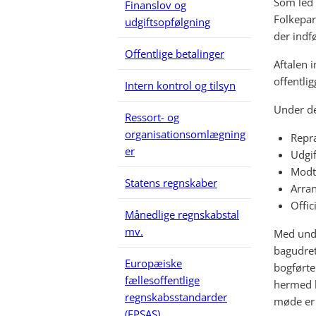
Som led 
Finanslov og
Folkepart
udgiftsopfølgning
der indf
Offentlige betalinger
Aftalen 
offentli
Intern kontrol og tilsyn
Under de
Ressort- og
organisationsomlægning
Repr
er
Udgif
Modt
Statens regnskaber
Arran
Offic
Månedlige regnskabstal
mv.
Med undt
bagudret
Europæiske
bogførte 
fællesoffentlige
hermed k
regnskabsstandarder
møde er 
(EPSAS)