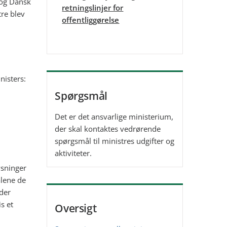
 og Dansk
retningslinjer for
tre blev
offentliggørelse
nisters:
Spørgsmål
Det er det ansvarlige ministerium,
der skal kontaktes vedrørende
spørgsmål til
ministres udgifter og
aktiviteter.
ysninger
alene de
 der
s et
Oversigt