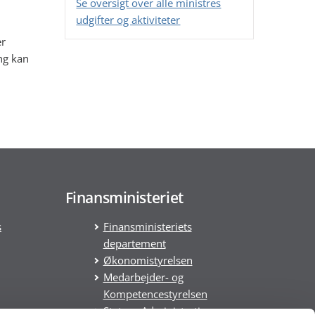
Se oversigt over alle ministres
udgifter og aktiviteter
er
ng kan
Finansministeriet
s
Finansministeriets
departement
Økonomistyrelsen
Medarbejder- og
Kompetencestyrelsen
Statens Administration