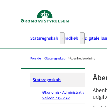
Gå til forsiden
Statsregnskab
Indkøb
Digitale lø
Statsregnskab - Flere links
Indkøb - Flere lin
Forside
Statsregnskab
Åbenhedsordning
Åbe
Statsregnskab
Åbenh
Økonomisk Administrativ
udgift
Vejledning - ØAV