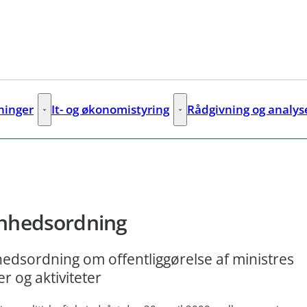
sninger
It- og økonomistyring
Rådgivning og analys
ks
Digitale løsninger - Flere links
It- og økonomistyring - Flere lin
nhedsordning
edsordning om offentliggørelse af ministres
er og aktiviteter