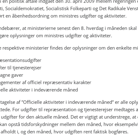
i en politisk aftale indgået den 30. april 2009 mellem regeringen
i, Socialdemokratiet, Socialistisk Folkeparti og Det Radikale Vens
ørt en åbenhedsordning om ministres udgifter og aktiviteter.
indebærer, at ministerierne senest den 8. hverdag i måneden skal
ggøre oplysninger om ministres udgifter og aktiviteter.
 respektive ministerier findes der oplysninger om den enkelte mi
æsentationsudgifter
ter til tjenesterejser
agne gaver
gementer af officiel repræsentativ karakter
ielle aktiviteter i indeværende måned
agelse af ”Officielle aktiviteter i indeværende måned” er alle opl
tede. For udgifter til repræsentation og tjenesterejser medtages 
udgifter for den aktuelle måned. Det er vigtigt at understrege, at
an opstå tidsforskydninger mellem den måned, hvor eksempelvi
afholdt i, og den måned, hvor udgiften rent faktisk bogføres.