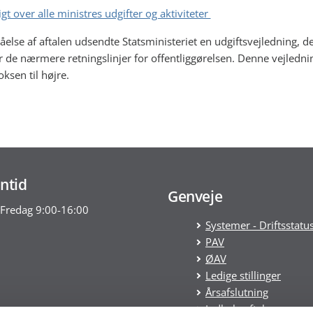
gt over alle ministres udgifter og aktiviteter
åelse af aftalen udsendte Statsministeriet en udgiftsvejledning, d
r de nærmere retningslinjer for offentliggørelsen. Denne vejledni
boksen til højre.
ntid
Genveje
Fredag 9:00-16:00
Systemer - Driftsstatu
PAV
ØAV
Ledige stillinger
Årsafslutning
Indkøbsaftaler