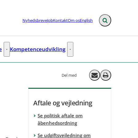
Nyhedsbreve
Job
Kontakt
Om os
English
Fold søgefelt ud
e
Kompetenceudvikling
ks
Rådgivning og analyse - Flere links
Kompetenceudvikling - Flere links
Del med
Send email
Print
Aftale og vejledning
Se politisk aftale om
åbenhedsordning
Se udgiftsvejledning om