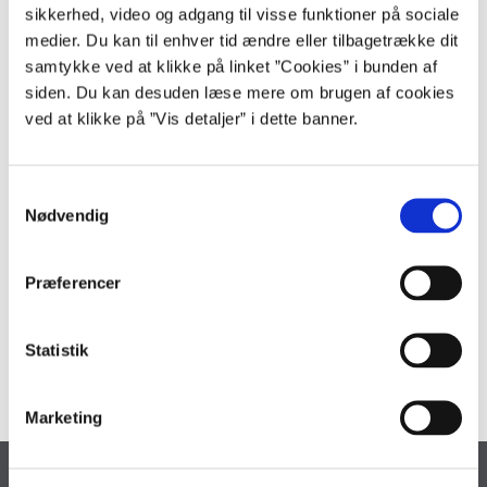
Økonomistyrelsens forsatte arbejde med at understøtte og sikre en
sikkerhed, video og adgang til visse funktioner på sociale
effektivt drift af de statslige institutioner.
medier. Du kan til enhver tid ændre eller tilbagetrække dit
Vi holder et webinar d. 7. februar kl 9.15, hvor vi kommer nærmere
samtykke ved at klikke på linket ”Cookies” i bunden af
processen, resultaterne og hvordan brugernes input anvendes af de
siden. Du kan desuden læse mere om brugen af cookies
digitale løsninger.
ved at klikke på ”Vis detaljer” i dette banner.
Du kan læse mere om webinaret, og hvordan du tilmelder dig her
S
Nødvendig
a
m
t
Præferencer
y
Kontakt
k
kommunikation@oes.dk
k
Statistik
e
v
Marketing
a
l
g