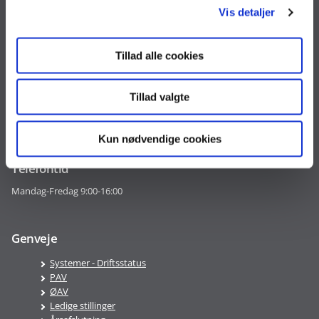
Økonomistyrelsen
Vis detaljer
Landgreven 4
1301 København K
Tillad alle cookies
Tlf. 33 92 80 00
oes@oes.dk
Tillad valgte
CVR nr. 10213231
EAN nr. 5798009814401
VAT nr. DK 33467826
Kun nødvendige cookies
Telefontid
Mandag-Fredag 9:00-16:00
Genveje
Systemer - Driftsstatus
PAV
ØAV
Ledige stillinger