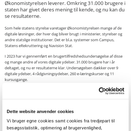
Økonomistyrelsen leverer. Omkring 31.000 brugere i
staten har givet deres mening til kende, og nu kan du
se resultaterne.
Som hele statens styrelse varetager Økonomistyrelsen mange af de
digitale løsninger, der hver dag bliver brugt i ministerier, styrelser og
andre statslige institutioner. Det er bl.a. systemer som Campus,
Statens eRekruttering og Navision Stat.
I 2023 har vi gennemført en brugertilfredshedsundersøgelse af disse
og mange andre af vores digitale ydelser. 31.000 brugere har i år
deltaget, og nu er resultaterne klar. Undersøgelsen dækker over 9
digitale ydelser, 4 rådgivningsydelser, 260 e-læringskurser og 11
kursusgange.
Du kan finde Økonomistyrelsens brugertilfredshedsundersøgelse for
2023 i denne pdf
BTU 2023 – afrapportering
.
Brugertilfredshedsundersøgelsens resultater og fritekstbesvarelser, er
Dette website anvender cookies
blevet nærstuderet og grundigt bearbejdet. I Økonomistyrelsen vil vi
nemlig gerne sikre, at vores løsninger er bedst muligt målrettede
Vi bruger egne cookies samt cookies fra tredjepart til
vores brugeres behov, og besvarelserne er af stor værdi i
besøgsstatistik, optimering af brugervenlighed,