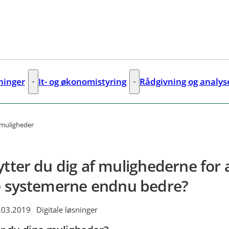
sninger
It- og økonomistyring
Rådgivning og analys
ks
Digitale løsninger - Flere links
It- og økonomistyring - Flere lin
 muligheder
tter du dig af mulighederne for 
e systemerne endnu bedre?
.03.2019
Digitale løsninger