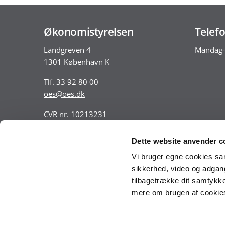
Økonomistyrelsen
Telefo
Landgreven 4
Mandag-
1301 København K
Tlf. 33 92 80 00
oes@oes.dk
CVR nr. 10213231
EAN nr. 5798009814401
VAT nr. DK 33467826
Dette website anvender c
Vi bruger egne cookies samt
sikkerhed, video og adgang 
tilbagetrække dit samtykke
mere om brugen af cookies 