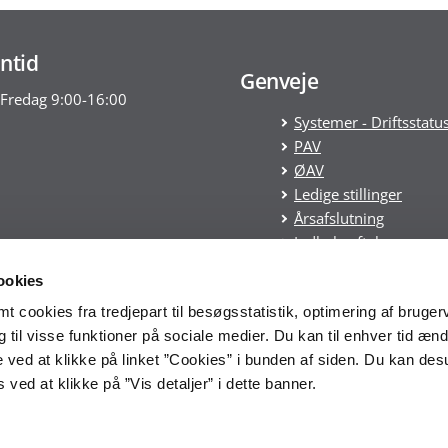
ntid
Genveje
Fredag 9:00-16:00
Systemer - Driftsstatu
PAV
ØAV
Ledige stillinger
Årsafslutning
Indkøbsaftaler
Statens tilskudspuljer
ookies
Cookies
 cookies fra tredjepart til besøgsstatistik, optimering af bruger
Tilgængelighedserklæ
til visse funktioner på sociale medier. Du kan til enhver tid ænd
Økonomistyrelsens
 ved at klikke på linket ”Cookies” i bunden af siden. Du kan de
whistleblowerordning
ved at klikke på ”Vis detaljer” i dette banner.