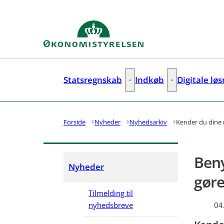
Gå til forsiden
Statsregnskab
Indkøb
Digitale lø
Statsregnskab - Flere links
Indkøb - Flere lin
Forside
Nyheder
Nyhedsarkiv
Kender du dine
Beny
Nyheder
gør
Tilmelding til
nyhedsbreve
04