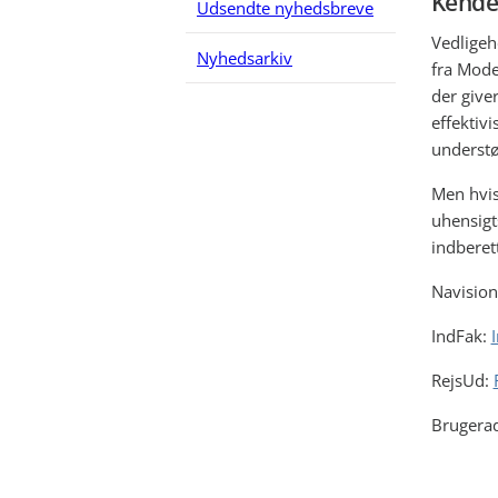
Kende
Udsendte nyhedsbreve
Vedligeh
Nyhedsarkiv
fra Mode
der give
effektiv
understø
Men hvis 
uhensigt
indberet
Navision
IndFak:
RejsUd:
Brugera