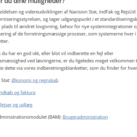
r du dine muligheder?
oldelsen og videreudviklingen af Navision Stat, IndFak og RejsUd 
rniseringsstyrelsen, og tager udgangspunkt i et standardiserings
r plads til ændret lovgivning, behov for nye systemintegrationer 
isering af de forretningsmæssige proceser, som systemerne hver i
tter.
du har en god idé, eller blot vil indberette en fejl eller
smæssighed ved løsningerne, er du ligeledes meget velkommen ti
te dette via vores indberetningsblanketter, som du finder for hve
 Stat:
Økonomi og regnskab
Indkøb og faktura
Rejser og udlæg
dministrationsmodulet (BAM):
Brugeradministration