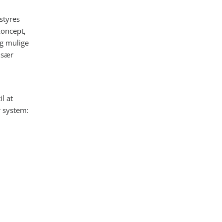
styres
koncept,
og mulige
 sær
l at
r system: