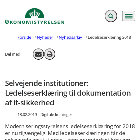
Fold søgefelt ud
Menu
Gå til forsiden
Forside
Nyheder
Nyhedsarkiv
Ledelseserklæring 2018
Del med
Send email
Print
Selvejende institutioner:
Ledelseserklæring til dokumentation
af it-sikkerhed
13.02.2019
Digitale løsninger
Moderniseringsstyrelsens ledelseserklæring for 2018
er nu tilgængelig. Med ledelseserklæringen får de
selvejende institutioner – som er underlagt krav om