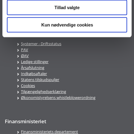
Telefontid
Tillad valgte
Mandag-Fredag 9:00-16:00
Kun nødvendige cookies
Genveje
Systemer - Driftsstatus
PAV
ØAV
Ledige stillinger
Årsafslutning
Indkøbsaftaler
Statens tilskudspuljer
Cookies
Tilgængelighedserklæring
Økonomistyrelsens whistleblowerordning
Finansministeriet
Finansministeriets departement