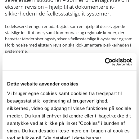
ekstern revision – hjælp til at dokumentere it-
sikkerheden i de fællesstatslige it-systemer.
Ledelseserklæringen er udarbejdet som en hjælp til de selvejende
statslige institutioner, samt kommunale og regionale kunder, der
benytter Moderniseringsstyrelsens fællesstatslige it-systemer og som
i forbindelse med ekstern revision skal dokumentere it-sikkerheden i
systemerne.
Ledelseserklæringen beskriver hvad Moderniseringsstyrelsen står
inde for i sin rolle som systemleverandør – herunder ansvar for
revision, sikkerhed og leverandørstyring. Erklæringen træder i stedet
for en revisionserklæring, og kan benyttes til at dokumentere it-
Dette website anvender cookies
sikkerheden i systemerne.
Vi bruger egne cookies samt cookies fra tredjepart til
Ledelseserklæringen er udarbejdet som en service for de nævnte
besøgsstatistik, optimering af brugervenlighed,
institutioner, fordi der under den statslige revisionsordning ikke bliver
sikkerhed, video og adgang til visse funktioner på sociale
udarbejdet revisionserklæringer.
medier. Du kan til enhver tid ændre eller tilbagetrække dit
samtykke ved at klikke på linket ”Cookies” i bunden af
Du kan rekvirere ledelseserklæringen ved at sende en mail til
sikkerhed@modst.dk
siden. Du kan desuden læse mere om brugen af cookies
ved at klikke på ”Vis detaljer” i dette banner.