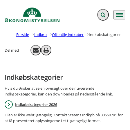
Fold søgefelt ud
Menu
Gå til forsiden
Forside
Indkøb
Offentlig indkøber
Indkøbskategorier
Del med
Send email
Print
Indkøbskategorier
Hvis du ønsker at se en oversigt over de nuværende
indkøbskategorier, kan den downloades på nedenstående link.
Indkøbskategorier 2026
Filen er ikke webtilgængelig. Kontakt Statens Indkøb på 30550791 for
at få præsenteret oplysningerne i et tilgængeligt format.