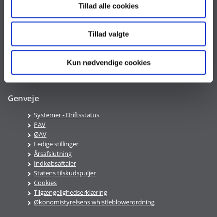
Tillad alle cookies
CVR nr. 10213231
EAN nr. 5798009814401
VAT nr. DK 33467826
Tillad valgte
Telefontid
Kun nødvendige cookies
Mandag-Fredag 9:00-16:00
Genveje
Systemer - Driftsstatus
PAV
ØAV
Ledige stillinger
Årsafslutning
Indkøbsaftaler
Statens tilskudspuljer
Cookies
Tilgængelighedserklæring
Økonomistyrelsens whistleblowerordning