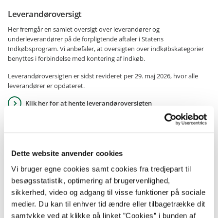
Leverandøroversigt
Her fremgår en samlet oversigt over leverandører og
underleverandører på de forpligtende aftaler i Statens
Indkøbsprogram. Vi anbefaler, at oversigten over indkøbskategorier
benyttes i forbindelse med kontering af indkøb.
Leverandøroversigten er sidst revideret per 29. maj 2026, hvor alle
leverandører er opdateret.
Klik her for at hente leverandøroversigten
Filen er ikke webtilgængelig. Kontakt Statens Indkøb på 30550791 for
at få præsenteret oplysningerne i et tilgængeligt format.
Aftalerne 02.06 (Standardsoftware) og 50.86 (Biler) er dynamiske
Dette website anvender cookies
indkøbssystemer, hvorfor leverandørfeltet hele tiden opdateres. Det
anbefales derfor, at holde øje med leverandørfeltet inde på Ethics,
Vi bruger egne cookies samt cookies fra tredjepart til
som man kan få adgang til gennem SKI's hjemmeside.
besøgsstatistik, optimering af brugervenlighed,
sikkerhed, video og adgang til visse funktioner på sociale
medier. Du kan til enhver tid ændre eller tilbagetrække dit
samtykke ved at klikke på linket ”Cookies” i bunden af