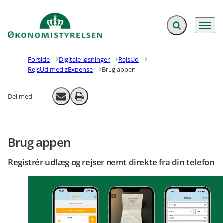
Fold søgefelt ud
Menu
Gå til forsiden
Forside
Digitale løsninger
RejsUd
RejsUd med zExpense
Brug appen
Del med
Send email
Print
Brug appen
Registrér udlæg og rejser nemt direkte fra din telefon