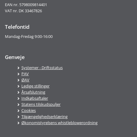
EAN nr. 5798009814401
VAT nr. DK 33467826
Telefontid
Mandag-Fredag 9:00-16:00
Genveje
Systemer - Driftsstatus
PAV
ØAV
Ledige stillinger
Årsafslutning
Indkøbsaftaler
Statens tilskudspuljer
Cookies
Tilgængelighedserklæring
Økonomistyrelsens whistleblowerordning