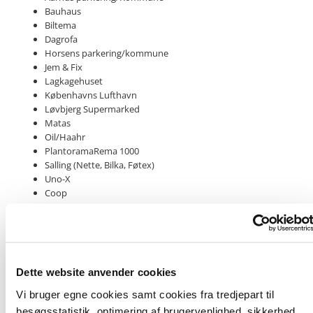
Bauhaus
Biltema
Dagrofa
Horsens parkering/kommune
Jem & Fix
Lagkagehuset
Københavns Lufthavn
Løvbjerg Supermarked
Matas
Oil/Haahr
PlantoramaRema 1000
Salling (Nette, Bilka, Føtex)
Uno-X
Coop
Du kan bruge appen til at registrere dine udgifter løbende og bruge
web til at samle og færdiggøre dine afregninger.
Dette website anvender cookies
Sådan kommer du i gang
Vi bruger egne cookies samt cookies fra tredjepart til
besøgsstatistik, optimering af brugervenlighed, sikkerhed,