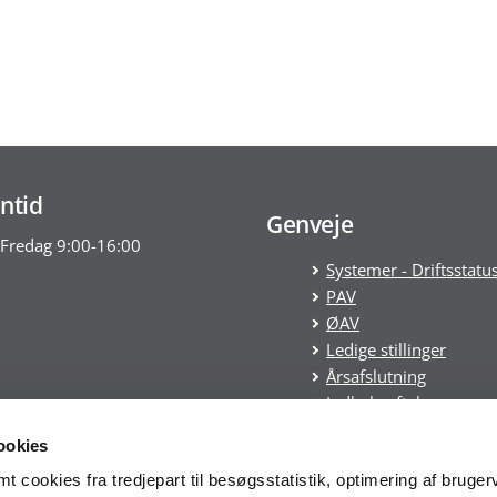
ntid
Genveje
Fredag 9:00-16:00
Systemer - Driftsstatu
PAV
ØAV
Ledige stillinger
Årsafslutning
Indkøbsaftaler
Statens tilskudspuljer
ookies
Cookies
 cookies fra tredjepart til besøgsstatistik, optimering af bruger
Tilgængelighedserklæ