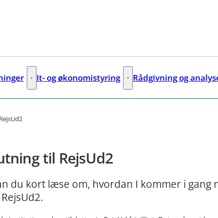
sninger
It- og økonomistyring
Rådgivning og analys
ks
Digitale løsninger - Flere links
It- og økonomistyring - Flere lin
l RejsUd2
lutning til RejsUd2
an du kort læse om, hvordan I kommer i gang 
 RejsUd2.