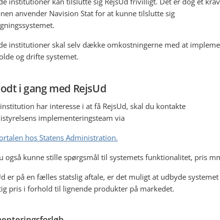
e institutioner kan tilslutte sig RejsUd frivilligt. Det er dog et krav
onen anvender Navision Stat for at kunne tilslutte sig
egningssystemet.
de institutioner skal selv dække omkostningerne med at impleme
olde og drifte systemet.
odt i gang med RejsUd
institution har interesse i at få RejsUd, skal du kontakte
styrelsens implementeringsteam via
ortalen hos Statens Administration.
du også kunne stille spørgsmål til systemets funktionalitet, pris m
 er på en fælles statslig aftale, er det muligt at udbyde systemet 
ig pris i forhold til lignende produkter på markedet.
enteringsforløb