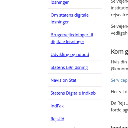
Selvejend
løsninger
instituti
rejseafr
Om statens digitale
løsninger
Selvejen
vedligeh
Brugervejledninger til
digitale løsninger
Kom g
Udvikling og udbud
Hvis din 
Statens Lønløsning
Økonomi
Navision Stat
Servicep
Her vil 
Statens Digitale Indkøb
Da RejsUd
IndFak
fordelagt
RejsUd
Implem