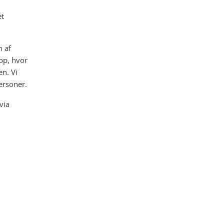
et
n af
op, hvor
en. Vi
ersoner.
via