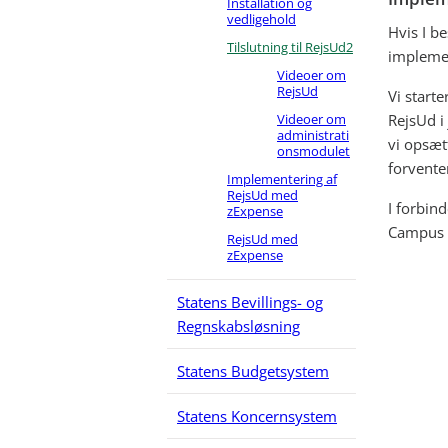
Installation og
vedligehold
Hvis I b
Tilslutning til RejsUd2
implemen
Videoer om
RejsUd
Vi start
Videoer om
RejsUd i
administrati
vi opsætt
onsmodulet
forvente
Implementering af
RejsUd med
I forbin
zExpense
Campus s
RejsUd med
zExpense
Statens Bevillings- og
Regnskabsløsning
Statens Budgetsystem
Statens Koncernsystem