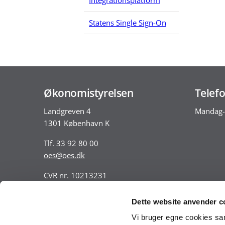
Integrationsplatform
Statens Single Sign-On
Økonomistyrelsen
Telefo
Landgreven 4
Mandag-
1301 København K
Tlf. 33 92 80 00
oes@oes.dk
CVR nr. 10213231
EAN nr. 5798009814401
VAT nr. DK 33467826
Dette website anvender c
Vi bruger egne cookies samt