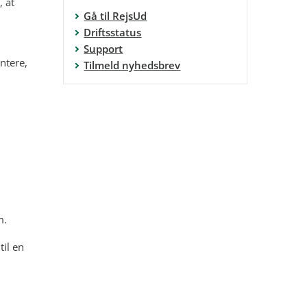
, at
Gå til RejsUd
Driftsstatus
Support
ntere,
Tilmeld nyhedsbrev
m.
til en