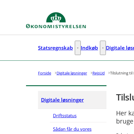
Gå til forsiden
Statsregnskab
Indkøb
Digitale lø
Statsregnskab - Flere links
Indkøb - Flere lin
Forside
Digitale løsninger
RejsUd
Tilslutning ti
Tils
Digitale løsninger
Her k
Driftsstatus
bruge
Sådan får du vores