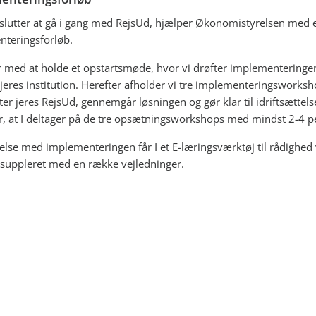
eslutter at gå i gang med RejsUd, hjælper Økonomistyrelsen med 
teringsforløb.
er med at holde et opstartsmøde, hvor vi drøfter implementeringe
 jeres institution. Herefter afholder vi tre implementeringsworksh
er jeres RejsUd, gennemgår løsningen og gør klar til idriftsættels
r, at I deltager på de tre opsætningsworkshops med mindst 2-4 p
delse med implementeringen får I et E-læringsværktøj til rådighed 
uppleret med en række vejledninger.