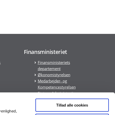
Finansministeriet
s
Finansministeriets
departement
Økonomistyrelsen
Medarbejder- og
Kompetencestyrelsen
Statens Administration
Statens It
Tillad alle cookies
DREAM
venlighed,
ring