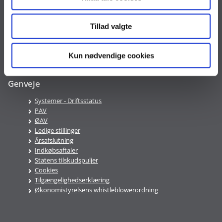
VAT nr. DK 33467826
Tillad valgte
Telefontid
Mandag-Fredag 9:00-16:00
Kun nødvendige cookies
Genveje
Systemer - Driftsstatus
PAV
ØAV
Ledige stillinger
Årsafslutning
Indkøbsaftaler
Statens tilskudspuljer
Cookies
Tilgængelighedserklæring
Økonomistyrelsens whistleblowerordning