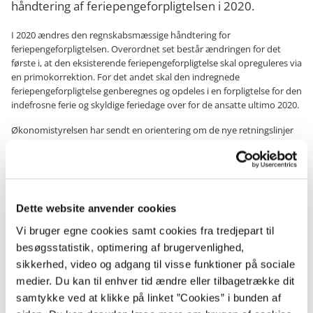
håndtering af feriepengeforpligtelsen i 2020.
I 2020 ændres den regnskabsmæssige håndtering for
feriepengeforpligtelsen. Overordnet set består ændringen for det
første i, at den eksisterende feriepengeforpligtelse skal opreguleres via
en primokorrektion. For det andet skal den indregnede
feriepengeforpligtelse genberegnes og opdeles i en forpligtelse for den
indefrosne ferie og skyldige feriedage over for de ansatte ultimo 2020.
Økonomistyrelsen har sendt en orientering om de nye retningslinjer
og tilhørende nye vejledninger om feriepengeforpligtelsen til
departementerne.
Materialet kan findes i links nedenfor:
Brev til departementerne om den regnskabsmæssige håndtering
Dette website anvender cookies
af feriepengeforpligtelsen 2020
Vi bruger egne cookies samt cookies fra tredjepart til
Vejledning om opregulering af feriepengeforpligtelsen primo 2020
besøgsstatistik, optimering af brugervenlighed,
Vejledning om den regnskabsmæssige håndtering af
sikkerhed, video og adgang til visse funktioner på sociale
feriepengeforpligtelsen 2020 inkl. særskilte regneark for bilag 2 og
3
medier. Du kan til enhver tid ændre eller tilbagetrække dit
Bilag 2 Gennemsnitligt ferietilgodehavende
samtykke ved at klikke på linket ”Cookies” i bunden af
Bilag 3 Hver medarbejders ferietilgodehavende