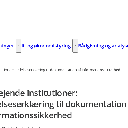
sninger
It- og økonomistyring
Rådgivning og analys
ks
Digitale løsninger - Flere links
It- og økonomistyring - Flere lin
itutioner: Ledelseserklæring til dokumentation af informationssikkerhed
ejende institutioner:
lseserklæring til dokumentation 
rmationssikkerhed