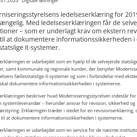
.01.2020
Digitale løsninger
iseringsstyrelsens ledelseserklæring for 201
gængelig. Med ledelseserklæringen får de selv
utioner – som er underlagt krav om ekstern rev
til at dokumentere informationssikkerheden i
statslige it-systemer.
erklæringen er udarbejdet som en hjælp til de selvejende statslige
ner, samt kommunale og regionale kunder, der benytter Modernis
relsens fællesstatslige it-systemer og som i forbindelse med ekste
 skal dokumentere informationssikkerheden i systemerne.
erklæringen beskriver hvad Moderniseringsstyrelsen indestår for 
m systemleverandør – herunder ansvar for revision, sikkerhed og
ørstyring. Erklæringen træder i stedet for en revisionserklæring, 
 til at dokumentere informationssikkerheden i systemerne.
erklæringen er udarbejdet som en service for de nævnte instituti