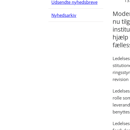
13
Udsendte nyhedsbreve
Modern
Nyhedsarkiv
nu til
instit
hjælp 
fælles
Ledelses
stitutio
ringssty
revision
Ledelses
rolle so
leverand
benyttes
Ledelses