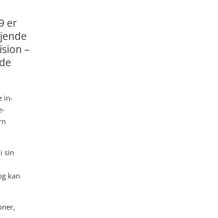
9 er
ejende
ision –
 de
 in-
e-
rn
i sin
og kan
oner,