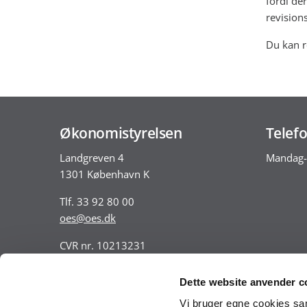
fordi de
revision
Du kan r
Økonomistyrelsen
Telefo
Landgreven 4
Mandag-
1301 København K
Tlf. 33 92 80 00
oes@oes.dk
CVR nr. 10213231
EAN nr. 5798009814401
VAT nr. DK 33467826
Dette website anvender c
Vi bruger egne cookies samt