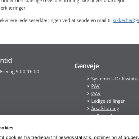
r under den statslige revisionsordning ikke bliver udarbejdet
serklæringer.
ekvirere ledelseserklæringen ved at sende en mail til
sikkerhed@
ntid
Genveje
Fredag 9:00-16:00
Systemer - Driftsstatu
PAV
ØAV
Ledige stillinger
Årsafslutning
Indkøbsaftaler
Statens tilskudspuljer
ookies
Cookies
 cookies fra tredjepart til besøgsstatistik, optimering af bruger
Tilgængelighedserklæ