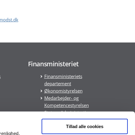
modst.dk
Finansministeriet
s
Finansministeriets
departement
Økonomistyrelsen
Medarbejder- og
Kompetencestyrelsen
Statens Administration
Statens It
DREAM
Tillad alle cookies
venlighed,
ring