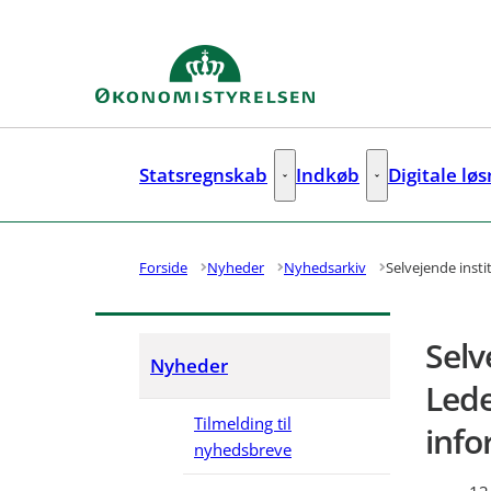
Gå til forsiden
Statsregnskab
Indkøb
Digitale lø
Statsregnskab - Flere links
Indkøb - Flere lin
Forside
Nyheder
Nyhedsarkiv
Selvejende inst
Selv
Nyheder
Lede
Tilmelding til
info
nyhedsbreve