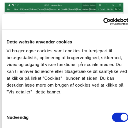
Dette website anvender cookies
Vi bruger egne cookies samt cookies fra tredjepart til
besøgsstatistik, optimering af brugervenlighed, sikkerhed,
video og adgang til visse funktioner på sociale medier. Du
kan til enhver tid ændre eller tilbagetrække dit samtykke ved
at klikke på linket ”Cookies” i bunden af siden. Du kan
desuden læse mere om brugen af cookies ved at klikke på
”Vis detaljer” i dette banner.
S
Tidlig adgang
Nødvendig
a
m
For SIT-kunder er det allerede nu muligt at få adgang til Statens BI –