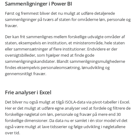
Sammenligninger i Power BI
Først og fremmest bliver det nu muligt at udføre detaljerede
sammenligninger på tværs af staten for områderne løn, personale og
fravær.
Der kan frit sammenlignes mellem forskellige udvalgte områder af
staten, eksempelvis en institution, et ministerområde, hele staten
eller sammensætninger af flere institutioner. Endvidere er der
oversigtsbilleder, som hjælper med at finde gode
sammenligningskandidater. Blandt sammenligningsmulighederne
findes eksempelvis personaleomsætning, lønudvikling og
gennemsnitligt fravær.
Frie analyser i Excel
Det bliver nu også muligt at tilgå ISOLA-data via pivot-tabeller i Excel.
Her er det muligt at udføre egne analyser ved at fordele og filtrere de
forskellige nøgletal om løn, personale og fravær på mere end 30
forskellige dimensioner. Da data nu er samlet i én stor model vil det
også være muligt at lave tidsserier og følge udvikling i nøgletallene
over tid.