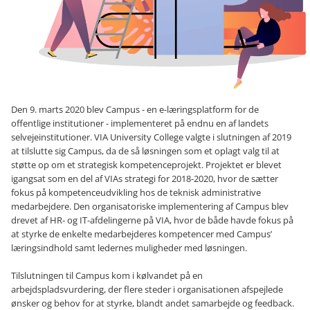
Den 9. marts 2020 blev Campus - en e-læringsplatform for de
offentlige institutioner - implementeret på endnu en af landets
selvejeinstitutioner. VIA University College valgte i slutningen af 2019
at tilslutte sig Campus, da de så løsningen som et oplagt valg til at
støtte op om et strategisk kompetenceprojekt. Projektet er blevet
igangsat som en del af VIAs strategi for 2018-2020, hvor de sætter
fokus på kompetenceudvikling hos de teknisk administrative
medarbejdere. Den organisatoriske implementering af Campus blev
drevet af HR- og IT-afdelingerne på VIA, hvor de både havde fokus på
at styrke de enkelte medarbejderes kompetencer med Campus’
læringsindhold samt ledernes muligheder med løsningen.
Tilslutningen til Campus kom i kølvandet på en
arbejdspladsvurdering, der flere steder i organisationen afspejlede
ønsker og behov for at styrke, blandt andet samarbejde og feedback.