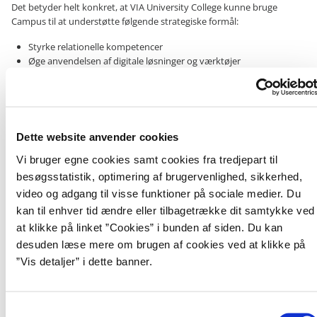
Det betyder helt konkret, at VIA University College kunne bruge
Campus til at understøtte følgende strategiske formål:
Styrke relationelle kompetencer
Øge anvendelsen af digitale løsninger og værktøjer
Lederne har valgt at tage systemet i brug ud fra behov og interesse i
konkrete teams eller hos enkelte medarbejdere. Allerede efter to uger
havde medarbejderne taget over 100 kurser.
Dette website anvender cookies
Et eksempel på hvordan en ledelsesmæssig tilgang til læring kan have
stor betydning for et team, giver kantineleder Dorte Jensens historie
Vi bruger egne cookies samt cookies fra tredjepart til
et særligt indblik i.
besøgsstatistik, optimering af brugervenlighed, sikkerhed,
video og adgang til visse funktioner på sociale medier. Du
kan til enhver tid ændre eller tilbagetrække dit samtykke ved
Hjemmearbejdsperioden gav plads til vigtig læring
at klikke på linket ”Cookies” i bunden af siden. Du kan
Da Danmark lukkede ned, fik Campus en uforudset betydning for den
desuden læse mere om brugen af cookies ved at klikke på
virtuelle læring på VIA. Kantineleder, Dorthe Jensen, leder et team med
”Vis detaljer” i dette banner.
20 ansatte, som ikke kunne udføre deres daglige arbejde, under
hjemmearbejdsperioden, da kantinen selvsagt var lukket. Teamet,
som består af både fastansatte og flexjobbere, er for få år siden
sammenlagt fra fem forskellige lokationer på VIA, og har længe haft
S