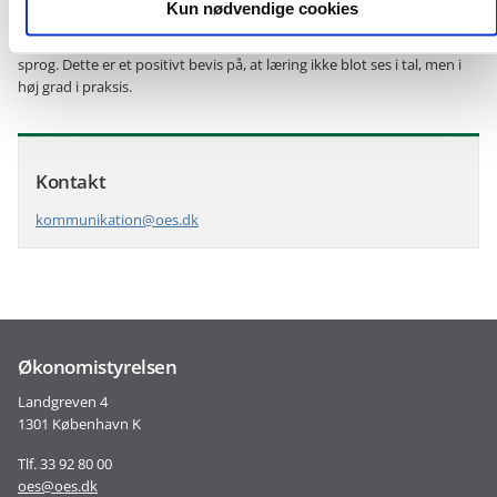
Kun nødvendige cookies
tilbage til at arbejdet, fortæller Dorthe Jensen, at det allerede mærkes
på dialog og samarbejde, da medarbejderne har fået et nyt fælles
sprog. Dette er et positivt bevis på, at læring ikke blot ses i tal, men i
høj grad i praksis.
Kontakt
kommunikation@oes.dk
Økonomistyrelsen
Landgreven 4
1301 København K
Tlf. 33 92 80 00
oes@oes.dk