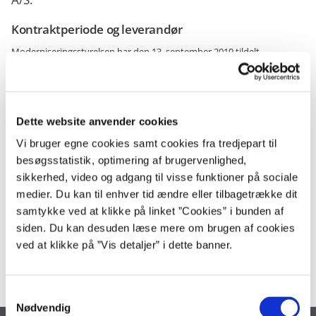
Kontraktperiode og leverandør
Moderniseringsstyrelsen har den 13. september 2019 tildelt
rammeaftale vedrørende indkøb af ydelser hos kontrolcentral til G4S
Security Services A/S.
Standstill-perioden udløber ved udgangen af den 23. september 2019,
hvorefter aftalen kan underskrives.
Dette website anvender cookies
Vi bruger egne cookies samt cookies fra tredjepart til
Kontrolcentralaftalen træder forventeligt i kraft den 1. januar 2020 og
løber til og med den 31. december 2023.
besøgsstatistik, optimering af brugervenlighed,
sikkerhed, video og adgang til visse funktioner på sociale
medier. Du kan til enhver tid ændre eller tilbagetrække dit
Kontakt
samtykke ved at klikke på linket ”Cookies” i bunden af
Relevante dokumenter og øvrig information om kontrolcentralaftalen
siden. Du kan desuden læse mere om brugen af cookies
vil fra rammeaftalens ikrafttræden være tilgængelige i IndFak.
ved at klikke på ”Vis detaljer” i dette banner.
Spørgsmål til aftalen kan rettes til Statens Indkøb via
kontaktsystemet
.
S
Nødvendig
a