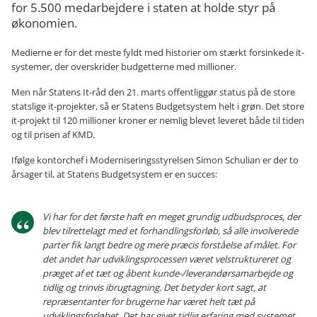
for 5.500 medarbejdere i staten at holde styr på
økonomien.
Medierne er for det meste fyldt med historier om stærkt forsinkede it-
systemer, der overskrider budgetterne med millioner.
Men når Statens It-råd den 21. marts offentliggør status på de store
statslige it-projekter, så er Statens Budgetsystem helt i grøn. Det store
it-projekt til 120 millioner kroner er nemlig blevet leveret både til tiden
og til prisen af KMD.
Ifølge kontorchef i Moderniseringsstyrelsen Simon Schulian er der to
årsager til, at Statens Budgetsystem er en succes:
Vi har for det første haft en meget grundig udbudsproces, der
blev tilrettelagt med et forhandlingsforløb, så alle involverede
parter fik langt bedre og mere præcis forståelse af målet. For
det andet har udviklingsprocessen været velstruktureret og
præget af et tæt og åbent kunde-/leverandørsamarbejde og
tidlig og trinvis ibrugtagning. Det betyder kort sagt, at
repræsentanter for brugerne har været helt tæt på
udviklingsforløbet. Det har givet tidlig erfaring med systemet