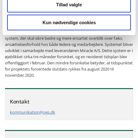
baseret på SAP-teknologi.
Tillad valgte
Statens HR-system
Kun nødvendige cookies
Statens Budgetsystem har også en tvillingebror i form af Statens HR-
system, der skal sikre bedre og mere ensartet overblik over f.eks.
ansættelsesforhold hos både ledere og medarbejdere. Systemet bliver
udviklet i samarbejde med leverandøren Miracle A/S. Dette system er i
øjeblikket cirka tre måneder forsinket, og en revideret tidsplan blev
offentliggjort i februar. Den mindre forsinkelse betyder, at tidspunktet
for projektets forventede slutdato rykkes fra august 2020 til
november 2020.
Kontakt
kommunikation@oes.dk