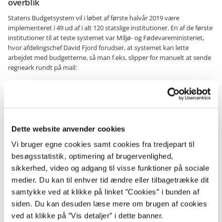
overblik
Statens Budgetsystem vil i løbet af første halvår 2019 være
implementeret i 49 ud af i alt 120 statslige institutioner. En af de første
institutioner til at teste systemet var Miljø- og Fødevareministeriet,
hvor afdelingschef David Fjord forudser, at systemet kan lette
arbejdet med budgetterne, så man f.eks. slipper for manuelt at sende
regneark rundt på mail:
Vi forventer en forenkling af vores arbejdsgange, og når alle
institutioner er på systemet, forventer vi at kunne få et bedre
samlet overblik over institutionernes budgettering – særligt ud
i årene.
Dette website anvender cookies
Vi bruger egne cookies samt cookies fra tredjepart til
David Fjord, afdelingschef i Miljø- og Fødevareministeriet
besøgsstatistik, optimering af brugervenlighed,
sikkerhed, video og adgang til visse funktioner på sociale
I Miljø- og Fødevareministeriet er man desuden glade for at være
medier. Du kan til enhver tid ændre eller tilbagetrække dit
blevet inddraget i udviklingsprocessen, men man håber samtidig, at
samtykke ved at klikke på linket ”Cookies” i bunden af
denne inddragelse fortsætter, når systemet skal videreudvikles og
siden. Du kan desuden læse mere om brugen af cookies
endnu flere institutioner anvender og opnår erfaringer med systemet.
ved at klikke på ”Vis detaljer” i dette banner.