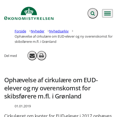
Fold søgefelt ud
Menu
Gå til forsiden
Forside
Nyheder
Nyhedsarkiv
Ophævelse af cirkulære om EUD-elever og ny overenskomst for
skibsførere m.fl. i Grønland
Del med
Send email
Print
Ophævelse af cirkulære om EUD-
elever og ny overenskomst for
skibsførere m.fl. i Grønland
01.01.2019
Cirkulæret om kvoter for EUD-elever i 2017 ophæves