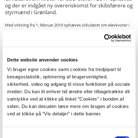
og der er indgået ny overenskomst for skibsførere og
styrmænd i Grønland.
Med virkning fra 1. februar 2019 ophæves cirkulæret om elevkvoter i
staten i 2017.
Hent cirkulæret om ophævelse af kvoter for EUD-elever i
staten i 2017 her
Finansministeriet og Atorfillit Kattuffiat har den 30. januar 2019
Dette website anvender cookies
indgået overenskomst for skibsførere og styrmænd i Grønland
Vi bruger egne cookies samt cookies fra tredjepart til
Hent cirkulæret om overenskomst for skibsførere og
besøgsstatistik, optimering af brugervenlighed,
styrmænd i statens tjeneste i Grønland her
sikkerhed, video og adgang til visse funktioner på sociale
medier. Du kan til enhver tid ændre eller tilbagetrække dit
samtykke ved at klikke på linket ”Cookies” i bunden af
siden. Du kan desuden læse mere om brugen af cookies
Kontakt
ved at klikke på ”Vis detaljer” i dette banner.
kommunikation@oes.dk
S