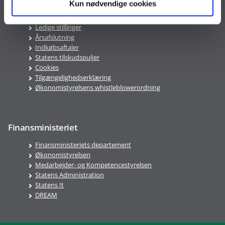
Kun nødvendige cookies
PAV
ØAV
Ledige stillinger
Årsafslutning
Indkøbsaftaler
Statens tilskudspuljer
Cookies
Tilgængelighedserklæring
Økonomistyrelsens whistleblowerordning
Finansministeriet
Finansministeriets departement
Økonomistyrelsen
Medarbejder- og Kompetencestyrelsen
Statens Administration
Statens It
DREAM