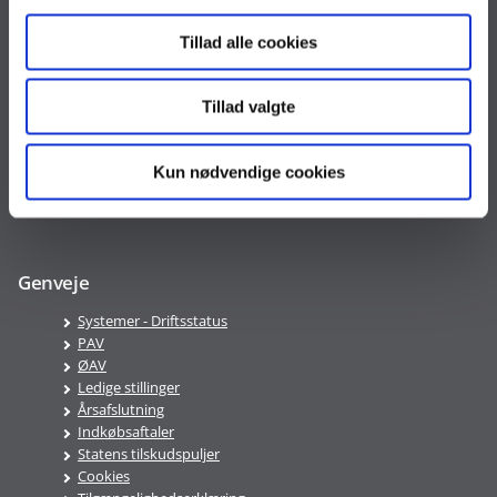
Tlf. 33 92 80 00
oes@oes.dk
Tillad alle cookies
CVR nr. 10213231
EAN nr. 5798009814401
Tillad valgte
VAT nr. DK 33467826
Telefontid
Kun nødvendige cookies
Mandag-Fredag 9:00-16:00
Genveje
Systemer - Driftsstatus
PAV
ØAV
Ledige stillinger
Årsafslutning
Indkøbsaftaler
Statens tilskudspuljer
Cookies