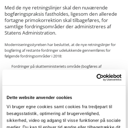
Med de nye retningslinjer skal den nuværende
bogføringspraksis fastholdes, ligesom den allerede
fortagne primokorrektion skal tilbageføres, for
samtlige fordringsområder der administreres af
Statens Administration.
Moderniseringsstyrelsen har besluttet, at de nye retningslinjer for
bogføring af restante fordringer udelukkende gennemføres for
følgende fordringsområder i 2018:
Fordringer på skatteministeriets område (bogføres af
Skattestyrelsen og Domstolsstyrelsen
Fordringer på SU-området (bogføres af Udbetaling Danmark)
Fordringer angående politibøder (bogføres af Politiet og
Skatteministeriet)
Fordringer angående underholdsbidrag (bogføres af Udbetaling
Dette website anvender cookies
Danmark)
Fordringer vedr. enkelte ordninger administreret af Udbetaling,
Vi bruger egne cookies samt cookies fra tredjepart til
hovedsageligt fra STAR (bogføres af Udbetaling Danmark og STAR)
besøgsstatistik, optimering af brugervenlighed,
sikkerhed, video og adgang til visse funktioner på sociale
For alle øvrige fordringsområder skal der ikke i 2018 bogføres efter de
medier. Du kan til enhver tid ændre eller tilbagetrække dit