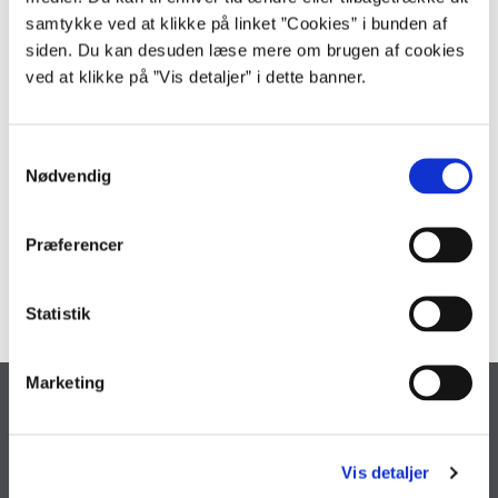
nye retningslinjer i regnskabsbekendtgørelsen. Dette betyder at den
nuværende bogføring efter hidtil gældende retningslinjer fastholdes,
samtykke ved at klikke på linket ”Cookies” i bunden af
mens den allerede bogførte primo korrektion tilbageføres i
siden. Du kan desuden læse mere om brugen af cookies
regnskabet for 2018.
ved at klikke på ”Vis detaljer” i dette banner.
Her kan du læse Moderniseringsstyrelsens brev til samtlige
departementer
S
Nødvendig
a
m
Kontakt
t
Præferencer
y
kommunikation@oes.dk
k
k
Statistik
e
v
Marketing
a
Økonomistyrelsen
l
Landgreven 4
g
1301 København K
Vis detaljer