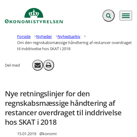
Fold søgefelt ud
Menu
Gå til forsiden
Forside
Nyheder
Nyhedsarkiv
Om den regnskabsmæssige håndtering af restancer overdraget
til inddrivelse hos SKAT i 2018
Del med
Send email
Print
Nye retningslinjer for den
regnskabsmæssige håndtering af
restancer overdraget til inddrivelse
hos SKAT i 2018
15.01.2019
Økonomi